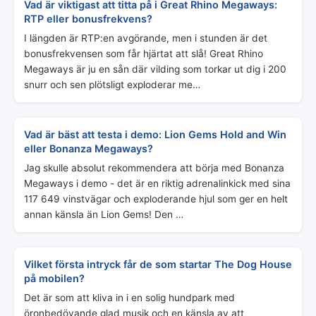
Vad är viktigast att titta på i Great Rhino Megaways:
RTP eller bonusfrekvens?
I längden är RTP:en avgörande, men i stunden är det
bonusfrekvensen som får hjärtat att slå! Great Rhino
Megaways är ju en sån där vilding som torkar ut dig i 200
snurr och sen plötsligt exploderar me…
Vad är bäst att testa i demo: Lion Gems Hold and Win
eller Bonanza Megaways?
Jag skulle absolut rekommendera att börja med Bonanza
Megaways i demo - det är en riktig adrenalinkick med sina
117 649 vinstvägar och exploderande hjul som ger en helt
annan känsla än Lion Gems! Den …
Vilket första intryck får de som startar The Dog House
på mobilen?
Det är som att kliva in i en solig hundpark med
öronbedövande glad musik och en känsla av att