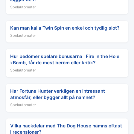
Spelautomater
Kan man kalla Twin Spin en enkel och tydlig slot?
Spelautomater
Hur bedömer spelare bonusarna i Fire in the Hole
xBomb, får de mest beröm eller kritik?
Spelautomater
Har Fortune Hunter verkligen en intressant
atmosfär, eller bygger allt på namnet?
Spelautomater
Vilka nackdelar med The Dog House nämns oftast
i recensioner?