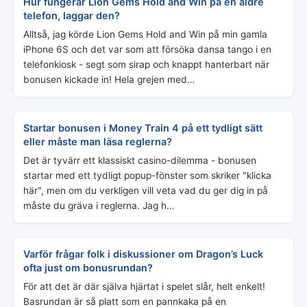
Hur fungerar Lion Gems Hold and Win på en äldre
telefon, laggar den?
Alltså, jag körde Lion Gems Hold and Win på min gamla
iPhone 6S och det var som att försöka dansa tango i en
telefonkiosk - segt som sirap och knappt hanterbart när
bonusen kickade in! Hela grejen med…
Startar bonusen i Money Train 4 på ett tydligt sätt
eller måste man läsa reglerna?
Det är tyvärr ett klassiskt casino-dilemma - bonusen
startar med ett tydligt popup-fönster som skriker "klicka
här", men om du verkligen vill veta vad du ger dig in på
måste du gräva i reglerna. Jag h…
Varför frågar folk i diskussioner om Dragon’s Luck
ofta just om bonusrundan?
För att det är där själva hjärtat i spelet slår, helt enkelt!
Basrundan är så platt som en pannkaka på en