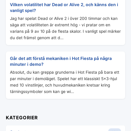
Vilken volatilitet har Dead or Alive 2, och känns den i
vanligt spel?
Jag har spelat Dead or Alive 2 i över 200 timmar och kan
säga att volatiliteten är extremt hög - vi pratar om en
varians på 9 av 10 på de flesta skalor. I vanligt spel märker
du det främst genom att d…
Går det att förstå mekaniken i Hot Fiesta på några
minuter i demo?
Absolut, du kan greppa grunderna i Hot Fiesta på bara ett
par minuter i demoläget. Spelet har ett klassiskt 5x3-hjul
med 10 vinstlinjer, och huvudmekaniken kretsar kring
tärningssymboler som kan ge wi…
KATEGORIER