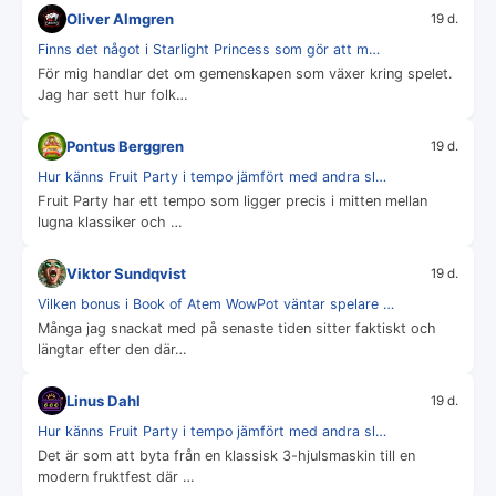
Oliver Almgren
19 d.
Finns det något i Starlight Princess som gör att m…
För mig handlar det om gemenskapen som växer kring spelet.
Jag har sett hur folk…
Pontus Berggren
19 d.
Hur känns Fruit Party i tempo jämfört med andra sl…
Fruit Party har ett tempo som ligger precis i mitten mellan
lugna klassiker och …
Viktor Sundqvist
19 d.
Vilken bonus i Book of Atem WowPot väntar spelare …
Många jag snackat med på senaste tiden sitter faktiskt och
längtar efter den där…
Linus Dahl
19 d.
Hur känns Fruit Party i tempo jämfört med andra sl…
Det är som att byta från en klassisk 3-hjulsmaskin till en
modern fruktfest där …