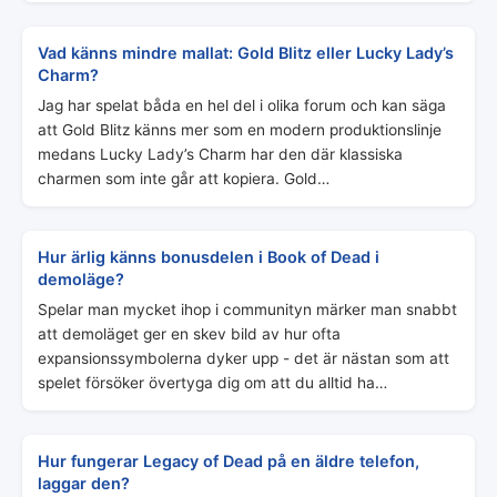
Vad känns mindre mallat: Gold Blitz eller Lucky Lady’s
Charm?
Jag har spelat båda en hel del i olika forum och kan säga
att Gold Blitz känns mer som en modern produktionslinje
medans Lucky Lady’s Charm har den där klassiska
charmen som inte går att kopiera. Gold…
Hur ärlig känns bonusdelen i Book of Dead i
demoläge?
Spelar man mycket ihop i communityn märker man snabbt
att demoläget ger en skev bild av hur ofta
expansionssymbolerna dyker upp - det är nästan som att
spelet försöker övertyga dig om att du alltid ha…
Hur fungerar Legacy of Dead på en äldre telefon,
laggar den?