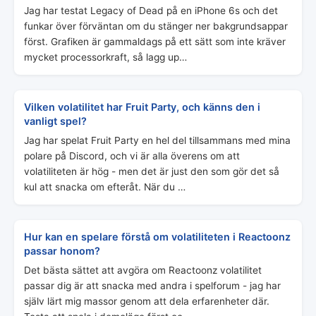
Jag har testat Legacy of Dead på en iPhone 6s och det
funkar över förväntan om du stänger ner bakgrundsappar
först. Grafiken är gammaldags på ett sätt som inte kräver
mycket processorkraft, så lagg up…
Vilken volatilitet har Fruit Party, och känns den i
vanligt spel?
Jag har spelat Fruit Party en hel del tillsammans med mina
polare på Discord, och vi är alla överens om att
volatiliteten är hög - men det är just den som gör det så
kul att snacka om efteråt. När du …
Hur kan en spelare förstå om volatiliteten i Reactoonz
passar honom?
Det bästa sättet att avgöra om Reactoonz volatilitet
passar dig är att snacka med andra i spelforum - jag har
själv lärt mig massor genom att dela erfarenheter där.