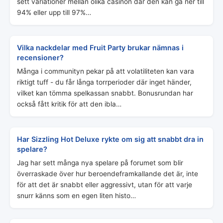
sett variationer mellan olika casinon där den kan gå ner till
94% eller upp till 97%…
Vilka nackdelar med Fruit Party brukar nämnas i
recensioner?
Många i communityn pekar på att volatiliteten kan vara
riktigt tuff - du får långa torrperioder där inget händer,
vilket kan tömma spelkassan snabbt. Bonusrundan har
också fått kritik för att den ibla…
Har Sizzling Hot Deluxe rykte om sig att snabbt dra in
spelare?
Jag har sett många nya spelare på forumet som blir
överraskade över hur beroendeframkallande det är, inte
för att det är snabbt eller aggressivt, utan för att varje
snurr känns som en egen liten histo…