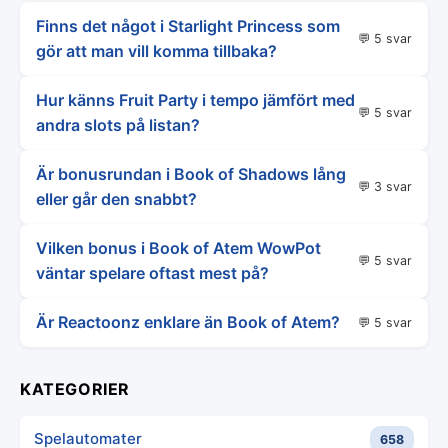
Finns det något i Starlight Princess som
💬 5 svar
gör att man vill komma tillbaka?
Hur känns Fruit Party i tempo jämfört med
💬 5 svar
andra slots på listan?
Är bonusrundan i Book of Shadows lång
💬 3 svar
eller går den snabbt?
Vilken bonus i Book of Atem WowPot
💬 5 svar
väntar spelare oftast mest på?
Är Reactoonz enklare än Book of Atem?
💬 5 svar
KATEGORIER
Spelautomater
658