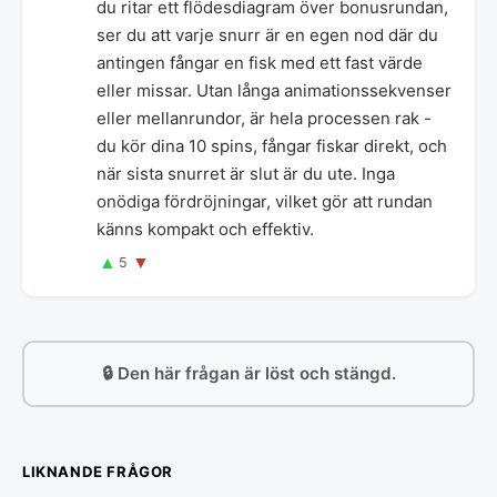
du ritar ett flödesdiagram över bonusrundan,
ser du att varje snurr är en egen nod där du
antingen fångar en fisk med ett fast värde
eller missar. Utan långa animationssekvenser
eller mellanrundor, är hela processen rak -
du kör dina 10 spins, fångar fiskar direkt, och
när sista snurret är slut är du ute. Inga
onödiga fördröjningar, vilket gör att rundan
känns kompakt och effektiv.
▲
▼
5
🔒 Den här frågan är löst och stängd.
LIKNANDE FRÅGOR