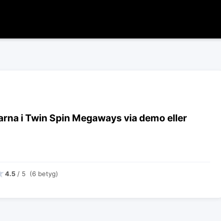
usarna i Twin Spin Megaways via demo eller
★
4.5
/ 5 (6 betyg)