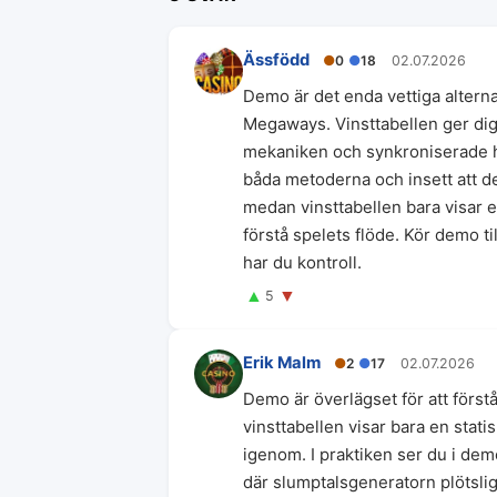
Ässfödd
●
0
●
18
02.07.2026
Demo är det enda vettiga alterna
Megaways. Vinsttabellen ger dig
mekaniken och synkroniserade h
båda metoderna och insett att de
medan vinsttabellen bara visar e
förstå spelets flöde. Kör demo til
har du kontroll.
▲
▼
5
Erik Malm
●
2
●
17
02.07.2026
Demo är överlägset för att förs
vinsttabellen visar bara en statis
igenom. I praktiken ser du i d
där slumptalsgeneratorn plötsligt