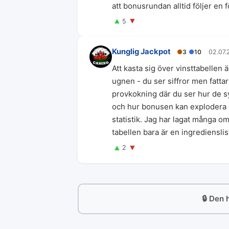
att bonusrundan alltid följer en 
▲
▼
5
Kunglig Jackpot
●
3
●
10
02.07
Att kasta sig över vinsttabellen 
ugnen - du ser siffror men fatta
provkokning där du ser hur de s
och hur bonusen kan explodera me
statistik. Jag har lagat många 
tabellen bara är en ingredienslis
▲
▼
2
🔒 Den 