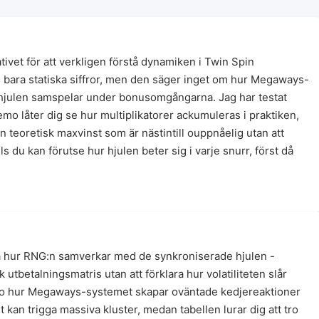
tivet för att verkligen förstå dynamiken i Twin Spin
 bara statiska siffror, men den säger inget om hur Megaways-
julen samspelar under bonusomgångarna. Jag har testat
mo låter dig se hur multiplikatorer ackumuleras i praktiken,
n teoretisk maxvinst som är nästintill ouppnåelig utan att
ls du kan förutse hur hjulen beter sig i varje snurr, först då
tå hur RNG:n samverkar med de synkroniserade hjulen -
k utbetalningsmatris utan att förklara hur volatiliteten slår
emo hur Megaways-systemet skapar oväntade kedjereaktioner
 kan trigga massiva kluster, medan tabellen lurar dig att tro