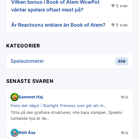
Vilken bonus i Book of Atem WowPot
💬 5 svar
väntar spelare oftast mest på?
Är Reactoonz enklare än Book of Atem?
💬 5 svar
KATEGORIER
Spelautomater
658
SENASTE SVAREN
Sammet Haj
16 d.
Finns det något i Starlight Princess som gör att m…
Titta på den grafiska strukturen, inte bara slumpen. Spelets
tumlande hjul är de…
Rött Äss
16 d.