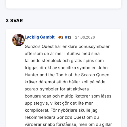
3 SVAR
Lycklig Gambit
●
2
●
12
24.06.2026
Gonzo’s Quest har enklare bonussymboler
eftersom de är mer intuitiva med sina
fallande stenblock och gratis spins som
triggas direkt av specifika symboler. John
Hunter and the Tomb of the Scarab Queen
kräver däremot att du håller koll på både
scarab-symboler för att aktivera
bonusrundan och multiplikatorer som låses
upp stegvis, vilket gör det lite mer
komplicerat. För nybörjare skulle jag
rekommendera Gonzo’s Quest om du
värderar snabb förståelse, men om du gillar