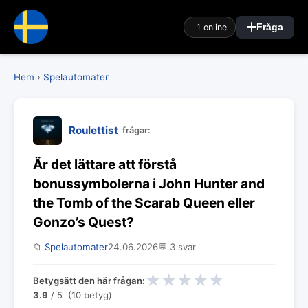
1 online
Fråga
Hem
›
Spelautomater
Roulettist
frågar:
Är det lättare att förstå
bonussymbolerna i John Hunter and
the Tomb of the Scarab Queen eller
Gonzo’s Quest?
📁
Spelautomater
24.06.2026
💬 3 svar
★
★
★
★
★
Betygsätt den här frågan:
3.9
/ 5 (10 betyg)