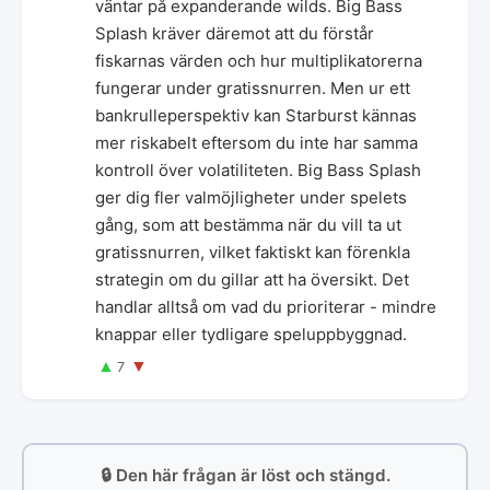
väntar på expanderande wilds. Big Bass
Splash kräver däremot att du förstår
fiskarnas värden och hur multiplikatorerna
fungerar under gratissnurren. Men ur ett
bankrulleperspektiv kan Starburst kännas
mer riskabelt eftersom du inte har samma
kontroll över volatiliteten. Big Bass Splash
ger dig fler valmöjligheter under spelets
gång, som att bestämma när du vill ta ut
gratissnurren, vilket faktiskt kan förenkla
strategin om du gillar att ha översikt. Det
handlar alltså om vad du prioriterar - mindre
knappar eller tydligare speluppbyggnad.
▲
▼
7
🔒 Den här frågan är löst och stängd.