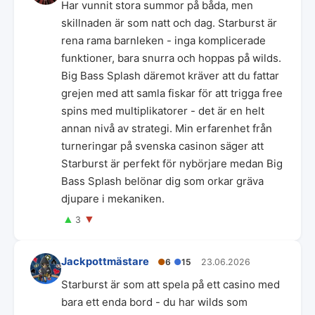
Har vunnit stora summor på båda, men
skillnaden är som natt och dag. Starburst är
rena rama barnleken - inga komplicerade
funktioner, bara snurra och hoppas på wilds.
Big Bass Splash däremot kräver att du fattar
grejen med att samla fiskar för att trigga free
spins med multiplikatorer - det är en helt
annan nivå av strategi. Min erfarenhet från
turneringar på svenska casinon säger att
Starburst är perfekt för nybörjare medan Big
Bass Splash belönar dig som orkar gräva
djupare i mekaniken.
▲
▼
3
Jackpottmästare
●
6
●
15
23.06.2026
Starburst är som att spela på ett casino med
bara ett enda bord - du har wilds som