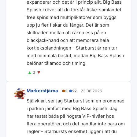
expanderar och det är i princip allt. Big Bass
Splash kräver att du förstår fiske-samlandet,
free spins med multiplikatorer som byggs
upp ju fler fiskar du fångar. Det är som
skillnaden mellan att räkna ess på en
blackjack-hand och att memorera hela
kortleksblandningen - Starburst är ren tur
med minimala beslut, medan Big Bass Splash
belönar tålamod och timing.
▲
▼
3
Markerstjärna
●
3
●
22
23.06.2026
Självklart ser jag Starburst som en promenad
i parken jämfört med Big Bass Splash. Jag
har testat båda på högsta VIP-nivåer hos
flera operatörer, och det handlar inte bara om
regler - Starbursts enkelhet ligger i att du