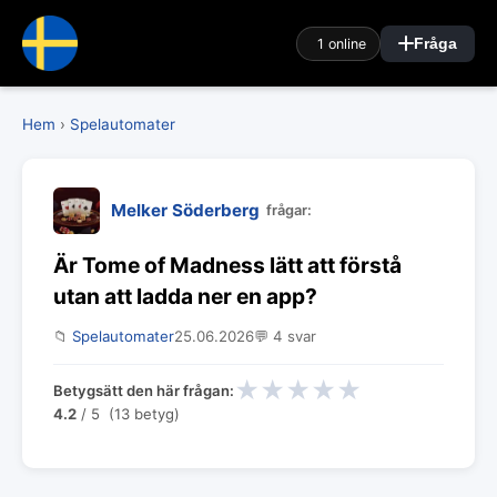
1 online
Fråga
Hem
›
Spelautomater
Melker Söderberg
frågar:
Är Tome of Madness lätt att förstå
utan att ladda ner en app?
📁
Spelautomater
25.06.2026
💬 4 svar
★
★
★
★
★
Betygsätt den här frågan:
4.2
/ 5 (13 betyg)