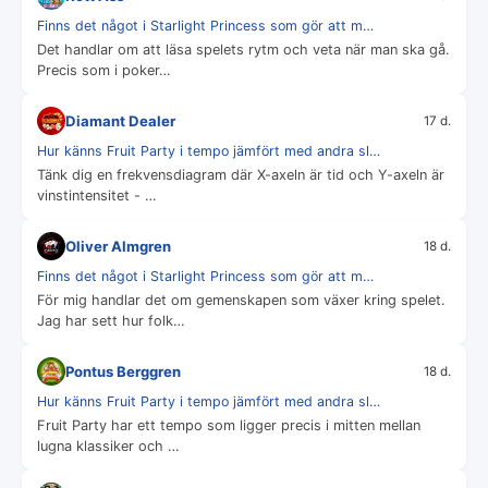
Finns det något i Starlight Princess som gör att m…
Det handlar om att läsa spelets rytm och veta när man ska gå.
Precis som i poker…
Diamant Dealer
17 d.
Hur känns Fruit Party i tempo jämfört med andra sl…
Tänk dig en frekvensdiagram där X-axeln är tid och Y-axeln är
vinstintensitet - …
Oliver Almgren
18 d.
Finns det något i Starlight Princess som gör att m…
För mig handlar det om gemenskapen som växer kring spelet.
Jag har sett hur folk…
Pontus Berggren
18 d.
Hur känns Fruit Party i tempo jämfört med andra sl…
Fruit Party har ett tempo som ligger precis i mitten mellan
lugna klassiker och …