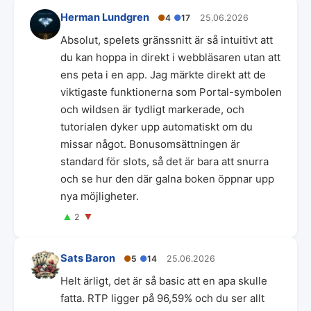
Herman Lundgren
●
4
●
17
25.06.2026
Absolut, spelets gränssnitt är så intuitivt att
du kan hoppa in direkt i webbläsaren utan att
ens peta i en app. Jag märkte direkt att de
viktigaste funktionerna som Portal-symbolen
och wildsen är tydligt markerade, och
tutorialen dyker upp automatiskt om du
missar något. Bonusomsättningen är
standard för slots, så det är bara att snurra
och se hur den där galna boken öppnar upp
nya möjligheter.
▲
▼
2
Sats Baron
●
5
●
14
25.06.2026
Helt ärligt, det är så basic att en apa skulle
fatta. RTP ligger på 96,59% och du ser allt