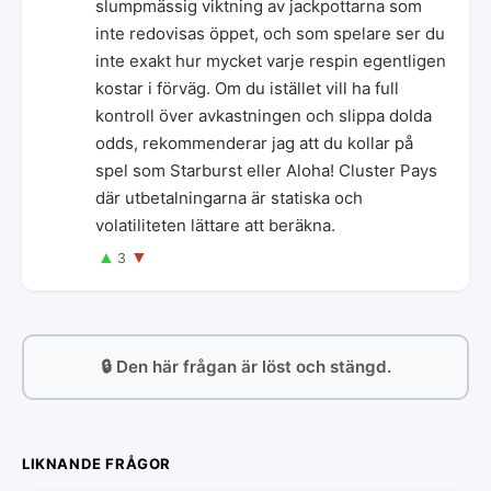
slumpmässig viktning av jackpottarna som
inte redovisas öppet, och som spelare ser du
inte exakt hur mycket varje respin egentligen
kostar i förväg. Om du istället vill ha full
kontroll över avkastningen och slippa dolda
odds, rekommenderar jag att du kollar på
spel som Starburst eller Aloha! Cluster Pays
där utbetalningarna är statiska och
volatiliteten lättare att beräkna.
▲
▼
3
🔒 Den här frågan är löst och stängd.
LIKNANDE FRÅGOR