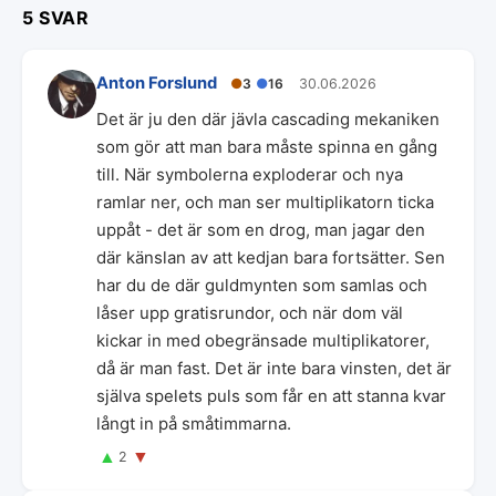
5 SVAR
Anton Forslund
●
3
●
16
30.06.2026
Det är ju den där jävla cascading mekaniken
som gör att man bara måste spinna en gång
till. När symbolerna exploderar och nya
ramlar ner, och man ser multiplikatorn ticka
uppåt - det är som en drog, man jagar den
där känslan av att kedjan bara fortsätter. Sen
har du de där guldmynten som samlas och
låser upp gratisrundor, och när dom väl
kickar in med obegränsade multiplikatorer,
då är man fast. Det är inte bara vinsten, det är
själva spelets puls som får en att stanna kvar
långt in på småtimmarna.
▲
▼
2