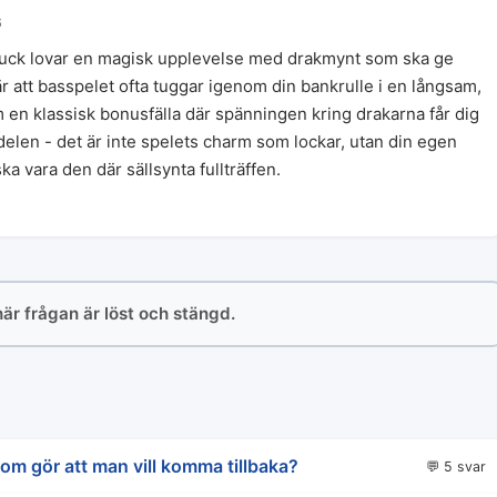
6
uck lovar en magisk upplevelse med drakmynt som ska ge
r att basspelet ofta tuggar igenom din bankrulle i en långsam,
m en klassisk bonusfälla där spänningen kring drakarna får dig
kdelen - det är inte spelets charm som lockar, utan din egen
a vara den där sällsynta fullträffen.
här frågan är löst och stängd.
som gör att man vill komma tillbaka?
💬 5 svar