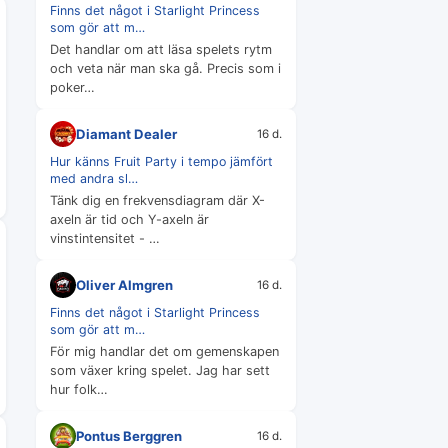
Finns det något i Starlight Princess
som gör att m…
Det handlar om att läsa spelets rytm
och veta när man ska gå. Precis som i
poker…
Diamant Dealer
16 d.
Hur känns Fruit Party i tempo jämfört
med andra sl…
Tänk dig en frekvensdiagram där X-
axeln är tid och Y-axeln är
vinstintensitet - …
Oliver Almgren
16 d.
Finns det något i Starlight Princess
som gör att m…
För mig handlar det om gemenskapen
som växer kring spelet. Jag har sett
hur folk…
Pontus Berggren
16 d.