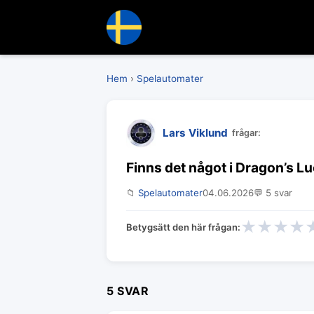
Hem
›
Spelautomater
Lars Viklund
frågar:
Finns det något i Dragon’s L
📁
Spelautomater
04.06.2026
💬 5 svar
★
★
★
★
Betygsätt den här frågan:
5 SVAR