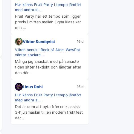
Hur känns Fruit Party i tempo jämfört
med andra sl…
Fruit Party har ett tempo som ligger
precis i mitten mellan lugna klassiker
och …
Viktor Sundqvist
16 d.
Vilken bonus i Book of Atem WowPot
väntar spelare …
Många jag snackat med på senaste
tiden sitter faktiskt och längtar efter
den där…
Linus Dahl
16 d.
Hur känns Fruit Party i tempo jämfört
med andra sl…
Det är som att byta från en klassisk
3-hjulsmaskin till en modern fruktfest
där …