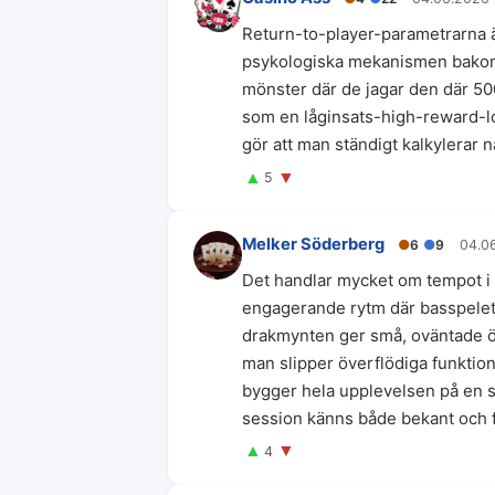
Return-to-player-parametrarna ä
psykologiska mekanismen bakom 
mönster där de jagar den där 50
som en låginsats-high-reward-loo
gör att man ständigt kalkylerar n
▲
▼
5
Melker Söderberg
●
6
●
9
04.0
Det handlar mycket om tempot i
engagerande rytm där basspelet 
drakmynten ger små, oväntade öve
man slipper överflödiga funktio
bygger hela upplevelsen på en si
session känns både bekant och 
▲
▼
4