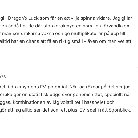
i i Dragon’s Luck som får en att vilja spinna vidare. Jag gillar
, men ändå har de där stora drakmynten som kan förvandla en
är man ser drakarna vakna och ge multiplikatorer på upp till
ltid har en chans att få en riktig smäll - även om man vet att
026
helt i drakmyntens EV-potential. När jag räknar på det ser jag
 drake ger en statistisk edge över genomsnittet, speciellt när
ggas. Kombinationen av låg volatilitet i basspelet och
gör att jag alltid ser det som ett plus-EV-spel i rätt ögonblick.