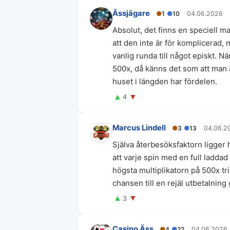
Ässjägare
●
1
●
10
04.06.2026
Absolut, det finns en speciell mag
att den inte är för komplicerad
vanlig runda till något episkt. N
500x, då känns det som att man al
huset i längden har fördelen.
▲
▼
4
Marcus Lindell
●
3
●
13
04.06.2
Själva återbesöksfaktorn ligger 
att varje spin med en full laddad
högsta multiplikatorn på 500x tri
chansen till en rejäl utbetalning 
▲
▼
3
Casino Äss
●
4
●
22
04.06.2026