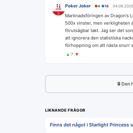
Poker Joker
●
4
●
18
04.06.202
Marknadsföringen av Dragon’s L
500x vinster, men verkligheten ä
förutsägbar takt. Jag ser det so
att ignorera den statistiska nac
förhoppning om att nästa snurr sk
▲
▼
7
🔒 Den 
LIKNANDE FRÅGOR
Finns det något i Starlight Princess 