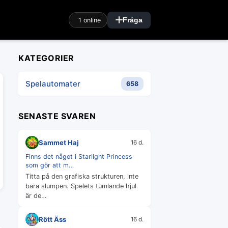
1 online
Fråga
KATEGORIER
Spelautomater
658
SENASTE SVAREN
Sammet Haj
16 d.
Finns det något i Starlight Princess
som gör att m…
Titta på den grafiska strukturen, inte
bara slumpen. Spelets tumlande hjul
är de…
Rött Äss
16 d.