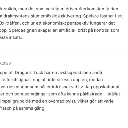
r solida, men det som verkligen driver återkomsten är den
drakmyntens slumpmässiga aktivering. Spelare fastnar i ett
0x-träffen, och ur ett ekonomiskt perspektiv fungerar det
p. Speldesignen skapar en artificiell brist på kontroll som
ästa insats.
6.2026
 spelet. Dragon’s Luck har en avslappnad men ändå
är förutsägbart nog att inte stressa upp en, medan
rraskningar som håller intresset vid liv. Jag uppskattar att
ner och bonusomgångar som ofta känns påklistrade - istället
mpel grundidé med en oväntad twist, vilket gör att varje
fräsch på samma gång.