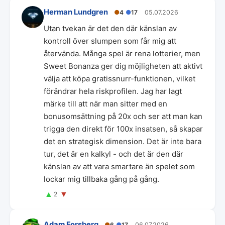
Herman Lundgren
●
4
●
17
05.07.2026
Utan tvekan är det den där känslan av
kontroll över slumpen som får mig att
återvända. Många spel är rena lotterier, men
Sweet Bonanza ger dig möjligheten att aktivt
välja att köpa gratissnurr-funktionen, vilket
förändrar hela riskprofilen. Jag har lagt
märke till att när man sitter med en
bonusomsättning på 20x och ser att man kan
trigga den direkt för 100x insatsen, så skapar
det en strategisk dimension. Det är inte bara
tur, det är en kalkyl - och det är den där
känslan av att vara smartare än spelet som
lockar mig tillbaka gång på gång.
▲
▼
2
Adam Forsberg
●
6
●
17
06.07.2026