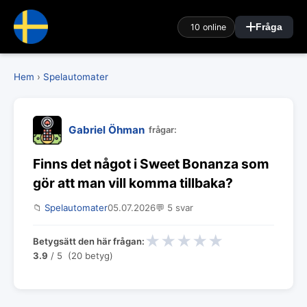
10 online
Fråga
Hem
›
Spelautomater
Gabriel Öhman
frågar:
Finns det något i Sweet Bonanza som
gör att man vill komma tillbaka?
📁
Spelautomater
05.07.2026
💬 5 svar
★
★
★
★
★
Betygsätt den här frågan:
3.9
/ 5 (20 betyg)