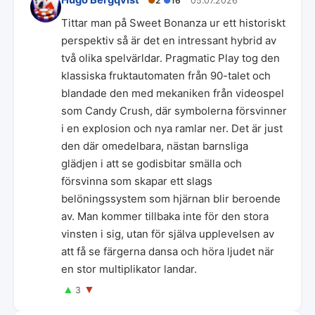
●
2
●
16
05.07.2026
Tittar man på Sweet Bonanza ur ett historiskt
perspektiv så är det en intressant hybrid av
två olika spelvärldar. Pragmatic Play tog den
klassiska fruktautomaten från 90-talet och
blandade den med mekaniken från videospel
som Candy Crush, där symbolerna försvinner
i en explosion och nya ramlar ner. Det är just
den där omedelbara, nästan barnsliga
glädjen i att se godisbitar smälla och
försvinna som skapar ett slags
belöningssystem som hjärnan blir beroende
av. Man kommer tillbaka inte för den stora
vinsten i sig, utan för själva upplevelsen av
att få se färgerna dansa och höra ljudet när
en stor multiplikator landar.
▲
▼
3