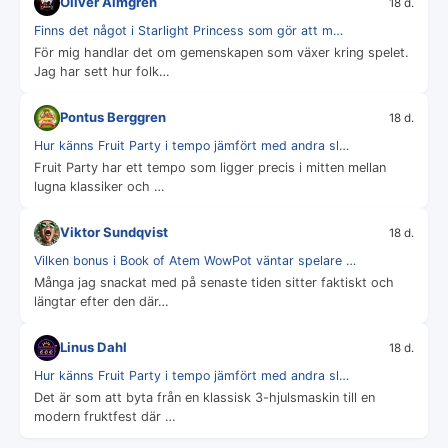
Oliver Almgren
18 d.
Finns det något i Starlight Princess som gör att m…
För mig handlar det om gemenskapen som växer kring spelet.
Jag har sett hur folk…
Pontus Berggren
18 d.
Hur känns Fruit Party i tempo jämfört med andra sl…
Fruit Party har ett tempo som ligger precis i mitten mellan
lugna klassiker och …
Viktor Sundqvist
18 d.
Vilken bonus i Book of Atem WowPot väntar spelare …
Många jag snackat med på senaste tiden sitter faktiskt och
längtar efter den där…
Linus Dahl
18 d.
Hur känns Fruit Party i tempo jämfört med andra sl…
Det är som att byta från en klassisk 3-hjulsmaskin till en
modern fruktfest där …