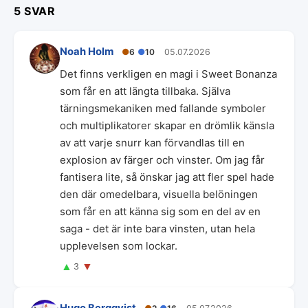
5 SVAR
Noah Holm
●
6
●
10
05.07.2026
Det finns verkligen en magi i Sweet Bonanza
som får en att längta tillbaka. Själva
tärningsmekaniken med fallande symboler
och multiplikatorer skapar en drömlik känsla
av att varje snurr kan förvandlas till en
explosion av färger och vinster. Om jag får
fantisera lite, så önskar jag att fler spel hade
den där omedelbara, visuella belöningen
som får en att känna sig som en del av en
saga - det är inte bara vinsten, utan hela
upplevelsen som lockar.
▲
▼
3
Hugo Bergqvist