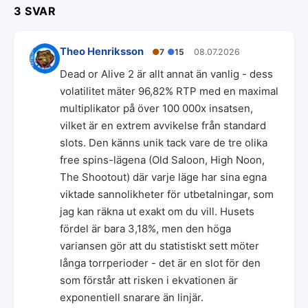
3 SVAR
Theo Henriksson
●
7
●
15
08.07.2026
Dead or Alive 2 är allt annat än vanlig - dess
volatilitet mäter 96,82% RTP med en maximal
multiplikator på över 100 000x insatsen,
vilket är en extrem avvikelse från standard
slots. Den känns unik tack vare de tre olika
free spins-lägena (Old Saloon, High Noon,
The Shootout) där varje läge har sina egna
viktade sannolikheter för utbetalningar, som
jag kan räkna ut exakt om du vill. Husets
fördel är bara 3,18%, men den höga
variansen gör att du statistiskt sett möter
långa torrperioder - det är en slot för den
som förstår att risken i ekvationen är
exponentiell snarare än linjär.