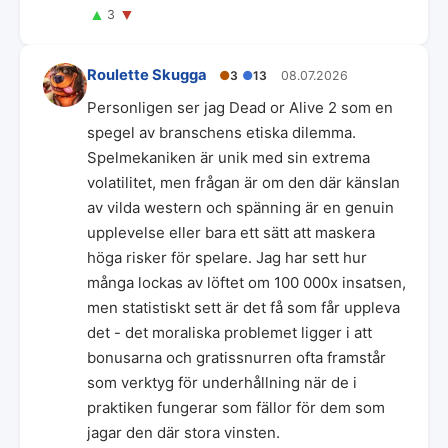
▲
▼
3
Roulette Skugga
●
3
●
13
08.07.2026
Personligen ser jag Dead or Alive 2 som en
spegel av branschens etiska dilemma.
Spelmekaniken är unik med sin extrema
volatilitet, men frågan är om den där känslan
av vilda western och spänning är en genuin
upplevelse eller bara ett sätt att maskera
höga risker för spelare. Jag har sett hur
många lockas av löftet om 100 000x insatsen,
men statistiskt sett är det få som får uppleva
det - det moraliska problemet ligger i att
bonusarna och gratissnurren ofta framstår
som verktyg för underhållning när de i
praktiken fungerar som fällor för dem som
jagar den där stora vinsten.