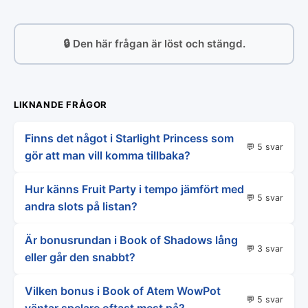
🔒 Den här frågan är löst och stängd.
LIKNANDE FRÅGOR
Finns det något i Starlight Princess som
💬 5 svar
gör att man vill komma tillbaka?
Hur känns Fruit Party i tempo jämfört med
💬 5 svar
andra slots på listan?
Är bonusrundan i Book of Shadows lång
💬 3 svar
eller går den snabbt?
Vilken bonus i Book of Atem WowPot
💬 5 svar
väntar spelare oftast mest på?