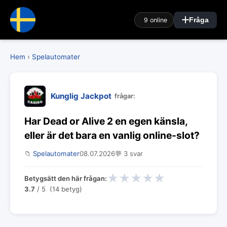
9 online
Fråga
Hem
›
Spelautomater
Kunglig Jackpot
frågar:
Har Dead or Alive 2 en egen känsla,
eller är det bara en vanlig online-slot?
📁
Spelautomater
08.07.2026
💬 3 svar
★
★
★
★
★
Betygsätt den här frågan:
3.7
/ 5 (14 betyg)