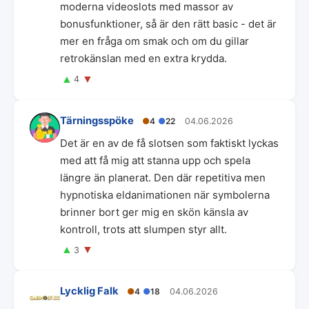
moderna videoslots med massor av
bonusfunktioner, så är den rätt basic - det är
mer en fråga om smak och om du gillar
retrokänslan med en extra krydda.
▲
▼
4
Tärningsspöke
●
4
●
22
04.06.2026
Det är en av de få slotsen som faktiskt lyckas
med att få mig att stanna upp och spela
längre än planerat. Den där repetitiva men
hypnotiska eldanimationen när symbolerna
brinner bort ger mig en skön känsla av
kontroll, trots att slumpen styr allt.
▲
▼
3
Lycklig Falk
●
4
●
18
04.06.2026