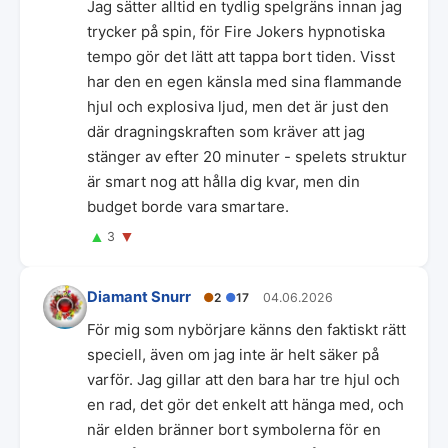
Jag sätter alltid en tydlig spelgräns innan jag
trycker på spin, för Fire Jokers hypnotiska
tempo gör det lätt att tappa bort tiden. Visst
har den en egen känsla med sina flammande
hjul och explosiva ljud, men det är just den
där dragningskraften som kräver att jag
stänger av efter 20 minuter - spelets struktur
är smart nog att hålla dig kvar, men din
budget borde vara smartare.
▲
▼
3
Diamant Snurr
●
2
●
17
04.06.2026
För mig som nybörjare känns den faktiskt rätt
speciell, även om jag inte är helt säker på
varför. Jag gillar att den bara har tre hjul och
en rad, det gör det enkelt att hänga med, och
när elden bränner bort symbolerna för en