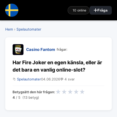
10 online
Fråga
Hem
›
Spelautomater
Casino Fantom
frågar:
Har Fire Joker en egen känsla, eller är
det bara en vanlig online-slot?
📁
Spelautomater
04.06.2026
💬 4 svar
★
★
★
★
★
Betygsätt den här frågan:
4
/ 5 (13 betyg)