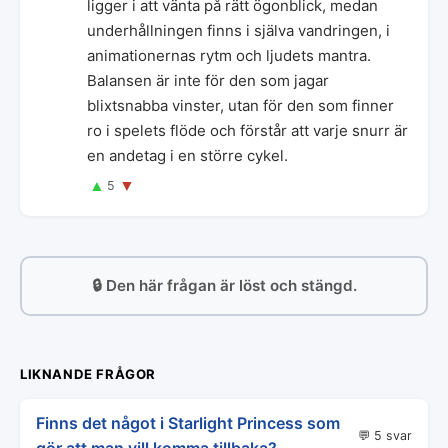
ligger i att vänta på rätt ögonblick, medan
underhållningen finns i själva vandringen, i
animationernas rytm och ljudets mantra.
Balansen är inte för den som jagar
blixtsnabba vinster, utan för den som finner
ro i spelets flöde och förstår att varje snurr är
en andetag i en större cykel.
▲
▼
5
🔒 Den här frågan är löst och stängd.
LIKNANDE FRÅGOR
Finns det något i Starlight Princess som
💬 5 svar
gör att man vill komma tillbaka?