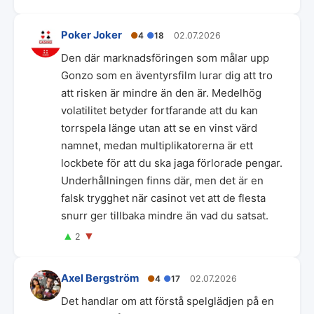
Poker Joker
●
4
●
18
02.07.2026
Den där marknadsföringen som målar upp
Gonzo som en äventyrsfilm lurar dig att tro
att risken är mindre än den är. Medelhög
volatilitet betyder fortfarande att du kan
torrspela länge utan att se en vinst värd
namnet, medan multiplikatorerna är ett
lockbete för att du ska jaga förlorade pengar.
Underhållningen finns där, men det är en
falsk trygghet när casinot vet att de flesta
snurr ger tillbaka mindre än vad du satsat.
▲
▼
2
Axel Bergström
●
4
●
17
02.07.2026
Det handlar om att förstå spelglädjen på en