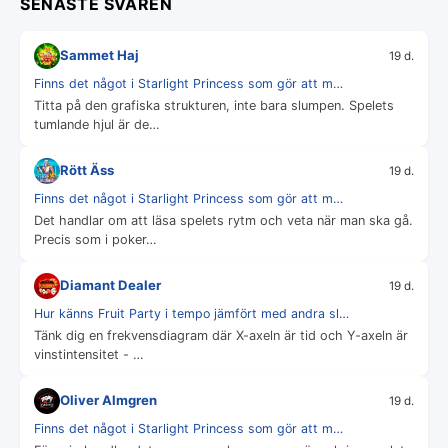
SENASTE SVAREN
Sammet Haj
19 d.
Finns det något i Starlight Princess som gör att m…
Titta på den grafiska strukturen, inte bara slumpen. Spelets
tumlande hjul är de…
Rött Äss
19 d.
Finns det något i Starlight Princess som gör att m…
Det handlar om att läsa spelets rytm och veta när man ska gå.
Precis som i poker…
Diamant Dealer
19 d.
Hur känns Fruit Party i tempo jämfört med andra sl…
Tänk dig en frekvensdiagram där X-axeln är tid och Y-axeln är
vinstintensitet - …
Oliver Almgren
19 d.
Finns det något i Starlight Princess som gör att m…