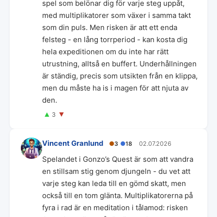
spel som belönar dig för varje steg uppåt,
med multiplikatorer som växer i samma takt
som din puls. Men risken är att ett enda
felsteg - en lång torrperiod - kan kosta dig
hela expeditionen om du inte har rätt
utrustning, alltså en buffert. Underhållningen
är ständig, precis som utsikten från en klippa,
men du måste ha is i magen för att njuta av
den.
▲
▼
3
Vincent Granlund
●
3
●
18
02.07.2026
Spelandet i Gonzo’s Quest är som att vandra
en stillsam stig genom djungeln - du vet att
varje steg kan leda till en gömd skatt, men
också till en tom glänta. Multiplikatorerna på
fyra i rad är en meditation i tålamod: risken