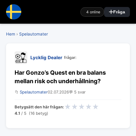
4 online
Fråga
Hem
›
Spelautomater
Lycklig Dealer
frågar:
Har Gonzo’s Quest en bra balans
mellan risk och underhållning?
📁
Spelautomater
02.07.2026
💬 5 svar
★
★
★
★
★
Betygsätt den här frågan:
4.1
/ 5 (16 betyg)