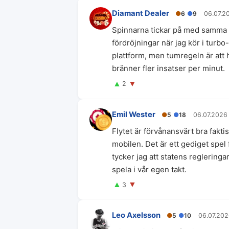
Diamant Dealer
●
6
●
9
06.07.2
Spinnarna tickar på med samma h
fördröjningar när jag kör i turb
plattform, men tumregeln är att 
bränner fler insatser per minut.
▲
▼
2
Emil Wester
●
5
●
18
06.07.2026
Flytet är förvånansvärt bra fakti
mobilen. Det är ett gediget spel
tycker jag att statens regleringa
spela i vår egen takt.
▲
▼
3
Leo Axelsson
●
5
●
10
06.07.20