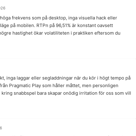
026
öga frekvens som på desktop, inga visuella hack eller
o-läge på mobilen. RTPn på 96,51% är konstant oavsett
högre hastighet ökar volatiliteten i praktiken eftersom du
skt, inga laggar eller segladdningar när du kör i högt tempo på
 från Pragmatic Play som håller måttet, men personligen
r kring snabbspel bara skapar onödig irritation för oss som vill
26