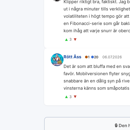
Klipper riktigt bra, faktiskt. Ja
ut i några minuter tills verklig
volatiliteten i högt tempo gör at
en Fibonacci-serie som går baklä
kom ihåg att varje snurr är ober
▲
▼
3
Rött Äss
●
1
●
20
06.07.2026
Det är som att bluffa med en sv
favör. Mobilversionen flyter snyg
snabbare än en dålig syn på rive
vinsterna känns som småpotatis 
▲
▼
3
🔒 Den 