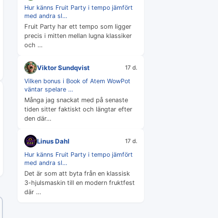
Hur känns Fruit Party i tempo jämfört
med andra sl…
Fruit Party har ett tempo som ligger
precis i mitten mellan lugna klassiker
och …
Viktor Sundqvist
17 d.
Vilken bonus i Book of Atem WowPot
väntar spelare …
Många jag snackat med på senaste
tiden sitter faktiskt och längtar efter
den där…
Linus Dahl
17 d.
Hur känns Fruit Party i tempo jämfört
med andra sl…
Det är som att byta från en klassisk
3-hjulsmaskin till en modern fruktfest
där …