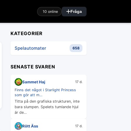
10 online
Fråga
KATEGORIER
Spelautomater
658
SENASTE SVAREN
Sammet Haj
17 d.
Finns det något i Starlight Princess
som gör att m…
Titta på den grafiska strukturen, inte
bara slumpen. Spelets tumlande hjul
är de…
Rött Äss
17 d.