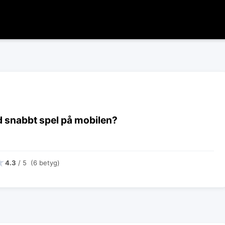
 snabbt spel på mobilen?
★
4.3
/ 5 (6 betyg)