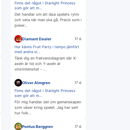
Finns det något i Starlight Princess
som gör att m…
Det handlar om att läsa spelets rytm
och veta när man ska gå. Precis som i
poker…
Diamant Dealer
17 d.
Hur känns Fruit Party i tempo jämfört
med andra sl…
Tänk dig en frekvensdiagram där X-
axeln är tid och Y-axeln är
vinstintensitet - …
Oliver Almgren
17 d.
Finns det något i Starlight Princess
som gör att m…
För mig handlar det om gemenskapen
som växer kring spelet. Jag har sett
hur folk…
Pontus Berggren
17 d.