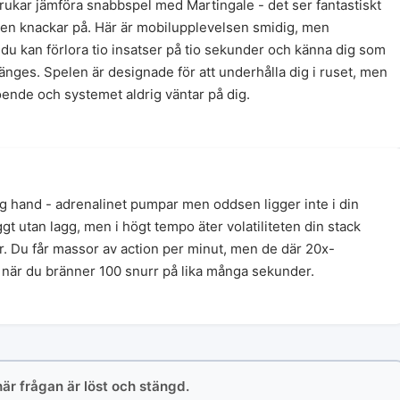
g brukar jämföra snabbspel med Martingale - det ser fantastiskt
heten knackar på. Här är mobilupplevelsen smidig, men
t du kan förlora tio insatser på tio sekunder och känna dig som
nges. Spelen är designade för att underhålla dig i ruset, men
oende och systemet aldrig väntar på dig.
ag hand - adrenalinet pumpar men oddsen ligger inte i din
gt utan lagg, men i högt tempo äter volatiliteten din stack
r. Du får massor av action per minut, men de där 20x-
när du bränner 100 snurr på lika många sekunder.
här frågan är löst och stängd.