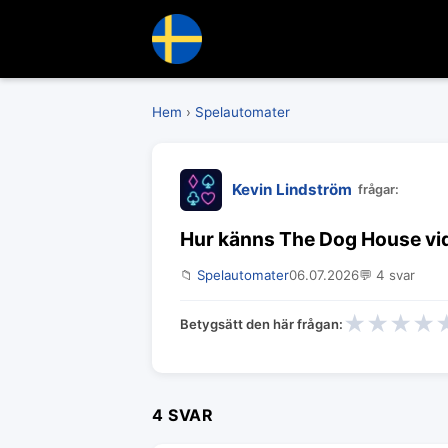
Hem
›
Spelautomater
Kevin Lindström
frågar:
Hur känns The Dog House vid
📁
Spelautomater
06.07.2026
💬 4 svar
★
★
★
★
Betygsätt den här frågan:
4 SVAR