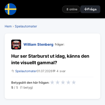
8 online
Fråga
Hem
›
Spelautomater
William Stenberg
frågar:
Hur ser Starburst ut idag, känns den
inte visuellt gammal?
📁
Spelautomater
01.07.2026
💬 4 svar
★
★
★
★
★
Betygsätt den här frågan:
5
/ 5 (1 betyg)