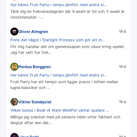
Hur känns Fruit Party i tempo jämfört med andra sl…
Tänk dig en frekvensdiagram där X-axeln är tid och Y-axeln är
vinstintensitet - …
Oliver Almgren
19 d.
Finns det något i Starlight Princess som gör att m…
För mig handlar det om gemenskapen som växer kring spelet.
Jag har sett hur folk…
Pontus Berggren
19 d.
Hur känns Fruit Party i tempo jämfört med andra sl…
Fruit Party har ett tempo som ligger precis i mitten mellan
lugna klassiker och …
Viktor Sundqvist
19 d.
Vilken bonus i Book of Atem WowPot väntar spelare …
Många jag snackat med på senaste tiden sitter faktiskt och
längtar efter den där…
Linus Dahl