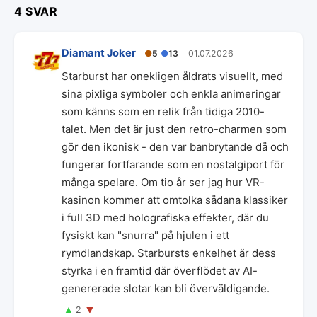
4 SVAR
Diamant Joker
●
5
●
13
01.07.2026
Starburst har onekligen åldrats visuellt, med
sina pixliga symboler och enkla animeringar
som känns som en relik från tidiga 2010-
talet. Men det är just den retro-charmen som
gör den ikonisk - den var banbrytande då och
fungerar fortfarande som en nostalgiport för
många spelare. Om tio år ser jag hur VR-
kasinon kommer att omtolka sådana klassiker
i full 3D med holografiska effekter, där du
fysiskt kan "snurra" på hjulen i ett
rymdlandskap. Starbursts enkelhet är dess
styrka i en framtid där överflödet av AI-
genererade slotar kan bli överväldigande.
▲
▼
2