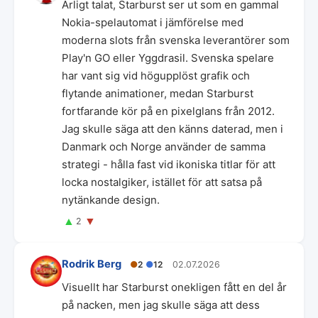
Ärligt talat, Starburst ser ut som en gammal
Nokia-spelautomat i jämförelse med
moderna slots från svenska leverantörer som
Play'n GO eller Yggdrasil. Svenska spelare
har vant sig vid högupplöst grafik och
flytande animationer, medan Starburst
fortfarande kör på en pixelglans från 2012.
Jag skulle säga att den känns daterad, men i
Danmark och Norge använder de samma
strategi - hålla fast vid ikoniska titlar för att
locka nostalgiker, istället för att satsa på
nytänkande design.
▲
▼
2
Rodrik Berg
●
2
●
12
02.07.2026
Visuellt har Starburst onekligen fått en del år
på nacken, men jag skulle säga att dess