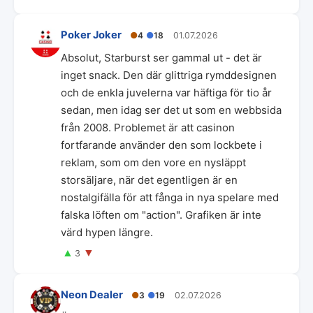
Poker Joker
●
4
●
18
01.07.2026
Absolut, Starburst ser gammal ut - det är
inget snack. Den där glittriga rymddesignen
och de enkla juvelerna var häftiga för tio år
sedan, men idag ser det ut som en webbsida
från 2008. Problemet är att casinon
fortfarande använder den som lockbete i
reklam, som om den vore en nysläppt
storsäljare, när det egentligen är en
nostalgifälla för att fånga in nya spelare med
falska löften om "action". Grafiken är inte
värd hypen längre.
▲
▼
3
Neon Dealer
●
3
●
19
02.07.2026