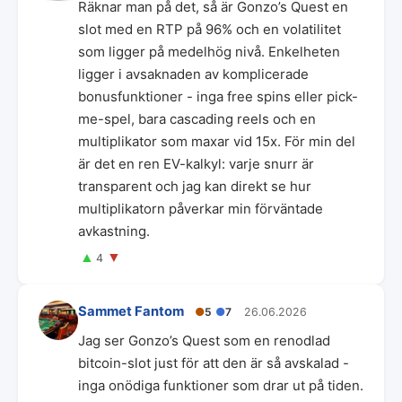
Räknar man på det, så är Gonzo’s Quest en
slot med en RTP på 96% och en volatilitet
som ligger på medelhög nivå. Enkelheten
ligger i avsaknaden av komplicerade
bonusfunktioner - inga free spins eller pick-
me-spel, bara cascading reels och en
multiplikator som maxar vid 15x. För min del
är det en ren EV-kalkyl: varje snurr är
transparent och jag kan direkt se hur
multiplikatorn påverkar min förväntade
avkastning.
▲
▼
4
Sammet Fantom
●
5
●
7
26.06.2026
Jag ser Gonzo’s Quest som en renodlad
bitcoin-slot just för att den är så avskalad -
inga onödiga funktioner som drar ut på tiden.