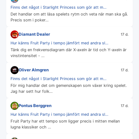
Finns det något i Starlight Princess som gör att m…
Det handlar om att läsa spelets rytm och veta när man ska gå.
Precis som i poker…
Diamant Dealer
17 d.
Hur känns Fruit Party i tempo jämfört med andra sl…
Tänk dig en frekvensdiagram där X-axeln är tid och Y-axeln är
vinstintensitet - …
Oliver Almgren
17 d.
Finns det något i Starlight Princess som gör att m…
För mig handlar det om gemenskapen som växer kring spelet.
Jag har sett hur folk…
Pontus Berggren
17 d.
Hur känns Fruit Party i tempo jämfört med andra sl…
Fruit Party har ett tempo som ligger precis i mitten mellan
lugna klassiker och …