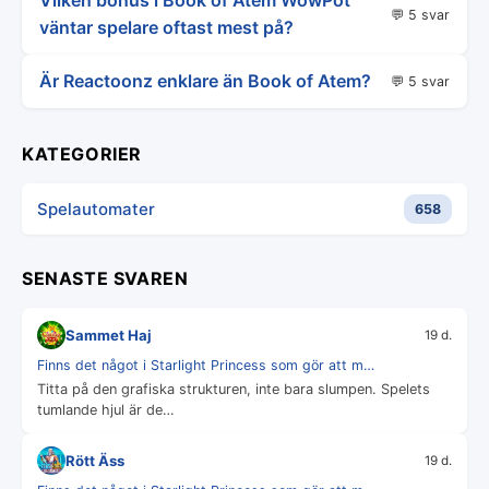
Vilken bonus i Book of Atem WowPot
💬 5 svar
väntar spelare oftast mest på?
Är Reactoonz enklare än Book of Atem?
💬 5 svar
KATEGORIER
Spelautomater
658
SENASTE SVAREN
Sammet Haj
19 d.
Finns det något i Starlight Princess som gör att m…
Titta på den grafiska strukturen, inte bara slumpen. Spelets
tumlande hjul är de…
Rött Äss
19 d.