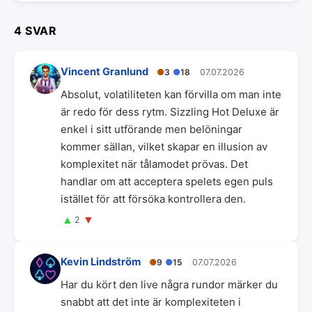
4 SVAR
Vincent Granlund
●
3
●
18
07.07.2026
Absolut, volatiliteten kan förvilla om man inte
är redo för dess rytm. Sizzling Hot Deluxe är
enkel i sitt utförande men belöningar
kommer sällan, vilket skapar en illusion av
komplexitet när tålamodet prövas. Det
handlar om att acceptera spelets egen puls
istället för att försöka kontrollera den.
▲
▼
2
Kevin Lindström
●
9
●
15
07.07.2026
Har du kört den live några rundor märker du
snabbt att det inte är komplexiteten i