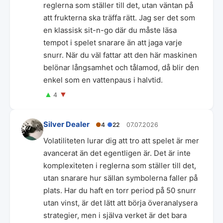
reglerna som ställer till det, utan väntan på
att frukterna ska träffa rätt. Jag ser det som
en klassisk sit-n-go där du måste läsa
tempot i spelet snarare än att jaga varje
snurr. När du väl fattar att den här maskinen
belönar långsamhet och tålamod, då blir den
enkel som en vattenpaus i halvtid.
▲
▼
4
Silver Dealer
●
4
●
22
07.07.2026
Volatiliteten lurar dig att tro att spelet är mer
avancerat än det egentligen är. Det är inte
komplexiteten i reglerna som ställer till det,
utan snarare hur sällan symbolerna faller på
plats. Har du haft en torr period på 50 snurr
utan vinst, är det lätt att börja överanalysera
strategier, men i själva verket är det bara