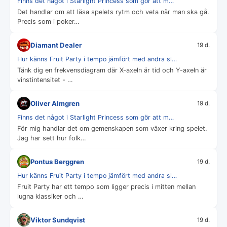
Finns det något i Starlight Princess som gör att m…
Det handlar om att läsa spelets rytm och veta när man ska gå.
Precis som i poker…
Diamant Dealer
19 d.
Hur känns Fruit Party i tempo jämfört med andra sl…
Tänk dig en frekvensdiagram där X-axeln är tid och Y-axeln är
vinstintensitet - …
Oliver Almgren
19 d.
Finns det något i Starlight Princess som gör att m…
För mig handlar det om gemenskapen som växer kring spelet.
Jag har sett hur folk…
Pontus Berggren
19 d.
Hur känns Fruit Party i tempo jämfört med andra sl…
Fruit Party har ett tempo som ligger precis i mitten mellan
lugna klassiker och …
Viktor Sundqvist
19 d.