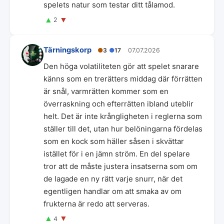
spelets natur som testar ditt tålamod.
▲
▼
2
Tärningskorp
●
3
●
17
07.07.2026
Den höga volatiliteten gör att spelet snarare
känns som en trerätters middag där förrätten
är snål, varmrätten kommer som en
överraskning och efterrätten ibland uteblir
helt. Det är inte krångligheten i reglerna som
ställer till det, utan hur belöningarna fördelas
som en kock som häller såsen i skvättar
istället för i en jämn ström. En del spelare
tror att de måste justera insatserna som om
de lagade en ny rätt varje snurr, när det
egentligen handlar om att smaka av om
frukterna är redo att serveras.
▲
▼
4