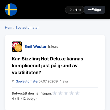
9 online
Fråga
Hem
›
Spelautomater
Emil Wester
frågar:
Kan Sizzling Hot Deluxe kännas
komplicerad just på grund av
volatiliteten?
📁
Spelautomater
07.07.2026
💬 4 svar
★
★
★
★
★
Betygsätt den här frågan:
4
/ 5 (12 betyg)