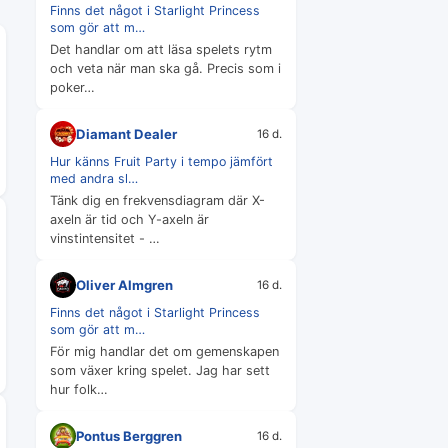
Finns det något i Starlight Princess
som gör att m…
Det handlar om att läsa spelets rytm
och veta när man ska gå. Precis som i
poker…
Diamant Dealer
16 d.
Hur känns Fruit Party i tempo jämfört
med andra sl…
Tänk dig en frekvensdiagram där X-
axeln är tid och Y-axeln är
vinstintensitet - …
Oliver Almgren
16 d.
Finns det något i Starlight Princess
som gör att m…
För mig handlar det om gemenskapen
som växer kring spelet. Jag har sett
hur folk…
Pontus Berggren
16 d.