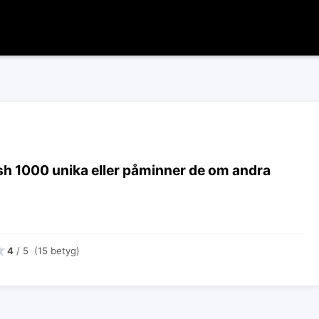
h 1000 unika eller påminner de om andra
★
4
/ 5 (15 betyg)