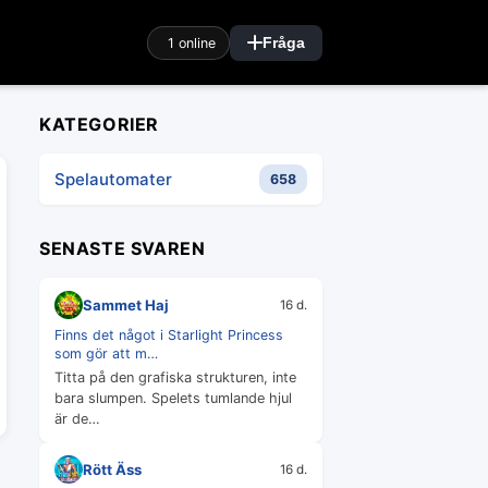
1 online
Fråga
KATEGORIER
Spelautomater
658
SENASTE SVAREN
Sammet Haj
16 d.
Finns det något i Starlight Princess
som gör att m…
Titta på den grafiska strukturen, inte
bara slumpen. Spelets tumlande hjul
är de…
Rött Äss
16 d.