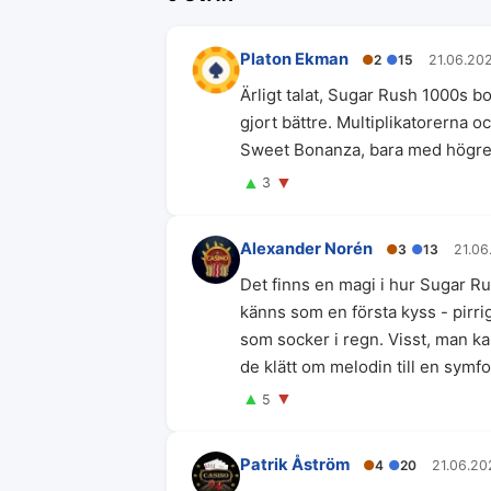
Platon Ekman
●
2
●
15
21.06.20
Ärligt talat, Sugar Rush 1000s b
gjort bättre. Multiplikatorerna 
Sweet Bonanza, bara med högre v
▲
▼
3
Alexander Norén
●
3
●
13
21.06
Det finns en magi i hur Sugar Ru
känns som en första kyss - pirr
som socker i regn. Visst, man k
de klätt om melodin till en symf
▲
▼
5
Patrik Åström
●
4
●
20
21.06.20