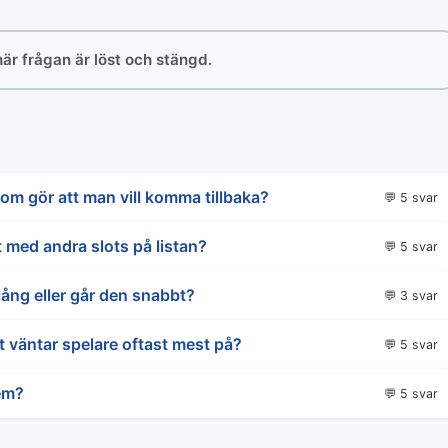
här frågan är löst och stängd.
som gör att man vill komma tillbaka?
💬 5 svar
t med andra slots på listan?
💬 5 svar
ång eller går den snabbt?
💬 3 svar
 väntar spelare oftast mest på?
💬 5 svar
em?
💬 5 svar