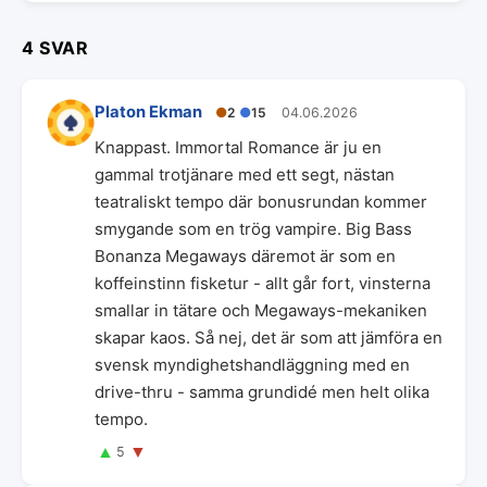
4 SVAR
Platon Ekman
●
2
●
15
04.06.2026
Knappast. Immortal Romance är ju en
gammal trotjänare med ett segt, nästan
teatraliskt tempo där bonusrundan kommer
smygande som en trög vampire. Big Bass
Bonanza Megaways däremot är som en
koffeinstinn fisketur - allt går fort, vinsterna
smallar in tätare och Megaways-mekaniken
skapar kaos. Så nej, det är som att jämföra en
svensk myndighetshandläggning med en
drive-thru - samma grundidé men helt olika
tempo.
▲
▼
5