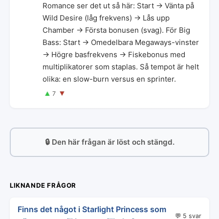
Romance ser det ut så här: Start -> Vänta på
Wild Desire (låg frekvens) -> Lås upp
Chamber -> Första bonusen (svag). För Big
Bass: Start -> Omedelbara Megaways-vinster
-> Högre basfrekvens -> Fiskebonus med
multiplikatorer som staplas. Så tempot är helt
olika: en slow-burn versus en sprinter.
▲
▼
7
🔒 Den här frågan är löst och stängd.
LIKNANDE FRÅGOR
Finns det något i Starlight Princess som
💬 5 svar