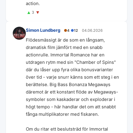
action.
▲
▼
3
Simon Lundberg
●
4
●
12
04.06.2026
Flödesmässigt är de som en långsam,
dramatisk film jämfört med en snabb
actionrulle. Immortal Romance har en
utdragen rytm med sin "Chamber of Spins"
där du låser upp fyra olika bonusvarianter
över tid - varje snurr känns som ett steg i en
berättelse. Big Bass Bonanza Megaways
däremot är ett konstant flöde av Megaways-
symboler som kaskaderar och exploderar i
högt tempo - här handlar det om att snabbt
fånga multiplikatorer med fiskaren.
Om du ritar ett beslutsträd för Immortal