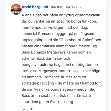
Arvid Berglund
●
4
●
17
04.06.2026
Å ena sidan har båda en tydlig grundmekanik
där du väntar på en specifik bonusfunktion,
men tempot är verkligen natt och dag.
Immortal Romance bygger på en långsam
uppladdning med sin "Chamber of Spins" och
nästan cinematiska animationer, medan Big
Bass Bonanza Megaways känns som en
adrenalinkick där fiske- och
pengasymbolerna haglar in i ett högt tempo
tack vare Megaways-motorn. Jag skulle säga
att Immortal Romance är mer som en
strategisk rävgång - du måste ha tålamod för
de där fyra olika bonuslägena - medan Big
Bass är en snabb, kaotisk resa där varje
snurr kan ge en överraskning.
▲
▼
3