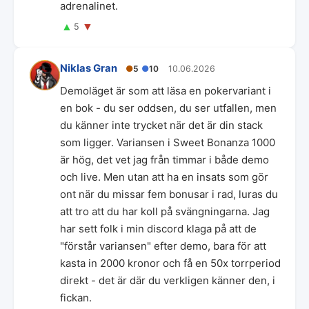
adrenalinet.
▲
▼
5
Niklas Gran
●
5
●
10
10.06.2026
Demoläget är som att läsa en pokervariant i
en bok - du ser oddsen, du ser utfallen, men
du känner inte trycket när det är din stack
som ligger. Variansen i Sweet Bonanza 1000
är hög, det vet jag från timmar i både demo
och live. Men utan att ha en insats som gör
ont när du missar fem bonusar i rad, luras du
att tro att du har koll på svängningarna. Jag
har sett folk i min discord klaga på att de
"förstår variansen" efter demo, bara för att
kasta in 2000 kronor och få en 50x torrperiod
direkt - det är där du verkligen känner den, i
fickan.