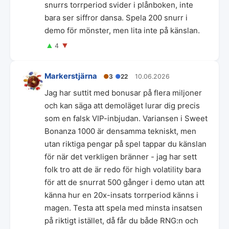
snurrs torrperiod svider i plånboken, inte
bara ser siffror dansa. Spela 200 snurr i
demo för mönster, men lita inte på känslan.
▲
▼
4
Markerstjärna
●
3
●
22
10.06.2026
Jag har suttit med bonusar på flera miljoner
och kan säga att demoläget lurar dig precis
som en falsk VIP-inbjudan. Variansen i Sweet
Bonanza 1000 är densamma tekniskt, men
utan riktiga pengar på spel tappar du känslan
för när det verkligen bränner - jag har sett
folk tro att de är redo för high volatility bara
för att de snurrat 500 gånger i demo utan att
känna hur en 20x-insats torrperiod känns i
magen. Testa att spela med minsta insatsen
på riktigt istället, då får du både RNG:n och