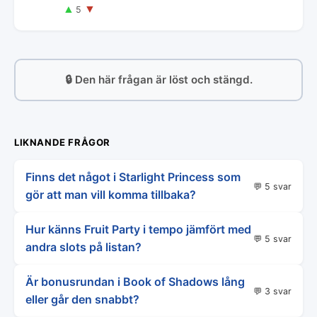
▲
▼
5
🔒 Den här frågan är löst och stängd.
LIKNANDE FRÅGOR
Finns det något i Starlight Princess som
💬 5 svar
gör att man vill komma tillbaka?
Hur känns Fruit Party i tempo jämfört med
💬 5 svar
andra slots på listan?
Är bonusrundan i Book of Shadows lång
💬 3 svar
eller går den snabbt?