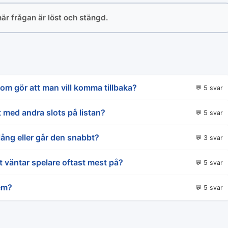
här frågan är löst och stängd.
som gör att man vill komma tillbaka?
💬 5 svar
t med andra slots på listan?
💬 5 svar
ång eller går den snabbt?
💬 3 svar
 väntar spelare oftast mest på?
💬 5 svar
em?
💬 5 svar