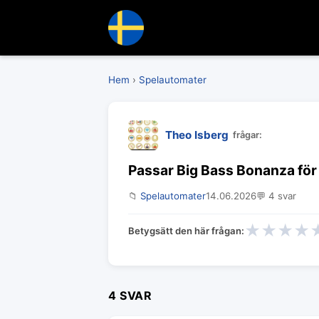
Hem
›
Spelautomater
Theo Isberg
frågar:
Passar Big Bass Bonanza för
📁
Spelautomater
14.06.2026
💬 4 svar
★
★
★
★
Betygsätt den här frågan:
4 SVAR