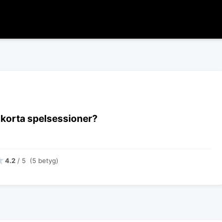
 korta spelsessioner?
★
4.2
/ 5 (5 betyg)