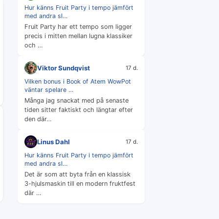
Hur känns Fruit Party i tempo jämfört
med andra sl…
Fruit Party har ett tempo som ligger
precis i mitten mellan lugna klassiker
och …
Viktor Sundqvist
17 d.
Vilken bonus i Book of Atem WowPot
väntar spelare …
Många jag snackat med på senaste
tiden sitter faktiskt och längtar efter
den där…
Linus Dahl
17 d.
Hur känns Fruit Party i tempo jämfört
med andra sl…
Det är som att byta från en klassisk
3-hjulsmaskin till en modern fruktfest
där …