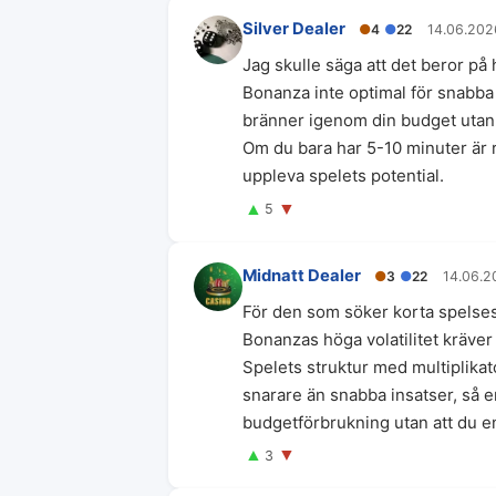
Silver Dealer
●
4
●
22
14.06.202
Jag skulle säga att det beror på 
Bonanza inte optimal för snabba s
bränner igenom din budget utan 
Om du bara har 5-10 minuter är r
uppleva spelets potential.
▲
▼
5
Midnatt Dealer
●
3
●
22
14.06.2
För den som söker korta spelses
Bonanzas höga volatilitet kräver
Spelets struktur med multiplikat
snarare än snabba insatser, så e
budgetförbrukning utan att du e
▲
▼
3