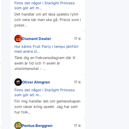
Finns det något i Starlight Princess
som gör att m…
Det handlar om att läsa spelets rytm
och veta när man ska gå. Precis som i
poker…
Diamant Dealer
17 d.
Hur känns Fruit Party i tempo jämfört
med andra sl…
Tänk dig en frekvensdiagram där X-
axeln är tid och Y-axeln är
vinstintensitet - …
Oliver Almgren
17 d.
Finns det något i Starlight Princess
som gör att m…
För mig handlar det om gemenskapen
som växer kring spelet. Jag har sett
hur folk…
Pontus Berggren
17 d.