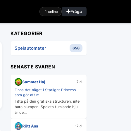
1 online
Fråga
KATEGORIER
Spelautomater
658
SENASTE SVAREN
Sammet Haj
17 d.
Finns det något i Starlight Princess
som gör att m…
Titta på den grafiska strukturen, inte
bara slumpen. Spelets tumlande hjul
är de…
Rött Äss
17 d.