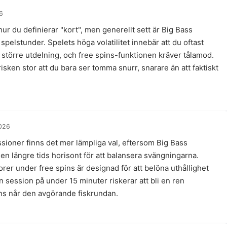
6
hur du definierar "kort", men generellt sett är Big Bass
pelstunder. Spelets höga volatilitet innebär att du oftast
större utdelning, och free spins-funktionen kräver tålamod.
isken stor att du bara ser tomma snurr, snarare än att faktiskt
026
sioner finns det mer lämpliga val, eftersom Big Bass
 en längre tids horisont för att balansera svängningarna.
orer under free spins är designad för att belöna uthållighet
n session på under 15 minuter riskerar att bli en ren
ns når den avgörande fiskrundan.