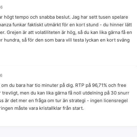
26
ar högt tempo och snabba beslut. Jag har sett tusen spelare
za funkar faktiskt utmärkt för en kort stund - du hinner lätt
r. Grejen är att volatiliteten är hög, så du kan lika gärna få en
 hundra, så för den som bara vill testa lyckan en kort sväng
26
teri om du bara har tio minuter på dig. RTP på 96,71% och free
 trevligt, men du kan lika gärna få noll utdelning på 30 snurr
s är det mer en fråga om tur än strategi - ingen licensregel
ngen måste vara kristallklar från start.