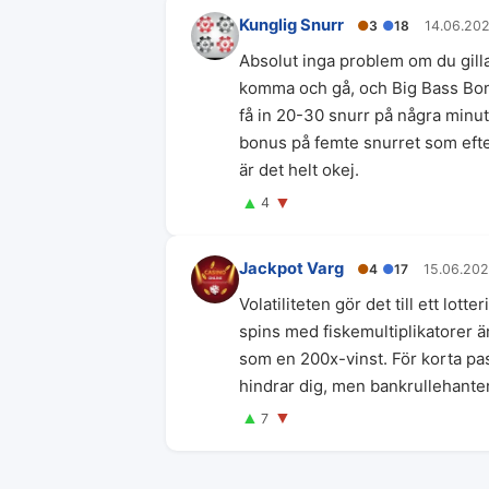
Kunglig Snurr
●
3
●
18
14.06.20
Absolut inga problem om du gill
komma och gå, och Big Bass Bonan
få in 20-30 snurr på några minute
bonus på femte snurret som efter
är det helt okej.
▲
▼
4
Jackpot Varg
●
4
●
17
15.06.20
Volatiliteten gör det till ett lot
spins med fiskemultiplikatorer är
som en 200x-vinst. För korta pas
hindrar dig, men bankrullehanteri
▲
▼
7