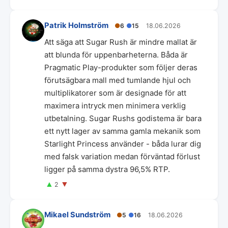
Patrik Holmström
●
6
●
15
18.06.2026
Att säga att Sugar Rush är mindre mallat är
att blunda för uppenbarheterna. Båda är
Pragmatic Play-produkter som följer deras
förutsägbara mall med tumlande hjul och
multiplikatorer som är designade för att
maximera intryck men minimera verklig
utbetalning. Sugar Rushs godistema är bara
ett nytt lager av samma gamla mekanik som
Starlight Princess använder - båda lurar dig
med falsk variation medan förväntad förlust
ligger på samma dystra 96,5% RTP.
▲
▼
2
Mikael Sundström
●
5
●
16
18.06.2026