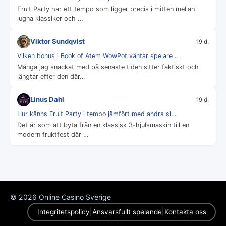
Fruit Party har ett tempo som ligger precis i mitten mellan
lugna klassiker och …
Viktor Sundqvist
19 d.
Vilken bonus i Book of Atem WowPot väntar spelare …
Många jag snackat med på senaste tiden sitter faktiskt och
längtar efter den där…
Linus Dahl
19 d.
Hur känns Fruit Party i tempo jämfört med andra sl…
Det är som att byta från en klassisk 3-hjulsmaskin till en
modern fruktfest där …
© 2026 Online Casino Sverige
|
|
Integritetspolicy
Ansvarsfullt spelande
Kontakta oss