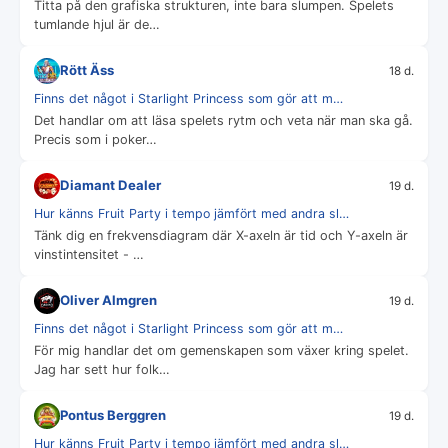
Titta på den grafiska strukturen, inte bara slumpen. Spelets
tumlande hjul är de…
Rött Äss
18 d.
Finns det något i Starlight Princess som gör att m…
Det handlar om att läsa spelets rytm och veta när man ska gå.
Precis som i poker…
Diamant Dealer
19 d.
Hur känns Fruit Party i tempo jämfört med andra sl…
Tänk dig en frekvensdiagram där X-axeln är tid och Y-axeln är
vinstintensitet - …
Oliver Almgren
19 d.
Finns det något i Starlight Princess som gör att m…
För mig handlar det om gemenskapen som växer kring spelet.
Jag har sett hur folk…
Pontus Berggren
19 d.
Hur känns Fruit Party i tempo jämfört med andra sl…