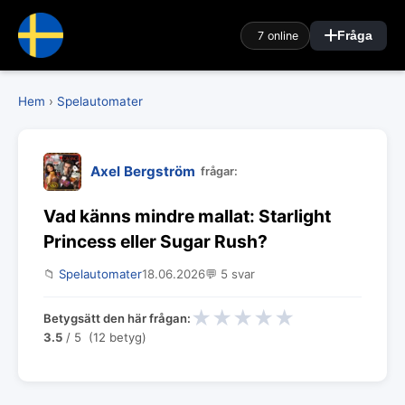
7 online
Fråga
Hem
›
Spelautomater
Axel Bergström
frågar:
Vad känns mindre mallat: Starlight
Princess eller Sugar Rush?
📁
Spelautomater
18.06.2026
💬 5 svar
★
★
★
★
★
Betygsätt den här frågan:
3.5
/ 5 (12 betyg)