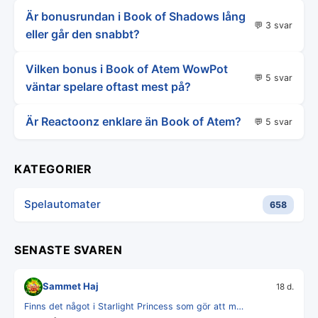
Är bonusrundan i Book of Shadows lång
💬 3 svar
eller går den snabbt?
Vilken bonus i Book of Atem WowPot
💬 5 svar
väntar spelare oftast mest på?
Är Reactoonz enklare än Book of Atem?
💬 5 svar
KATEGORIER
Spelautomater
658
SENASTE SVAREN
Sammet Haj
18 d.
Finns det något i Starlight Princess som gör att m…