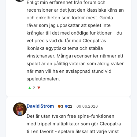
Enligt min erfarenhet från forum och
recensioner är det just den klassiska känslan
och enkelheten som lockar mest. Gamla
rävar som jag uppskattar att spelet inte
krånglar till det med onödiga funktioner - du
vet precis vad du får med Cleopatras
ikoniska egyptiska tema och stabila
vinstchanser. Många recensenter nämner att
spelet är en pålitlig veteran som aldrig sviker
när man vill ha en avslappnad stund vid
spelautomaten.
▲
▼
2
David Ström
●
3
●
22
09.06.2026
Det är utan tvekan free spins-funktionen
med trippel multiplikator som gör Cleopatra
till en favorit - spelare älskar att varje vinst