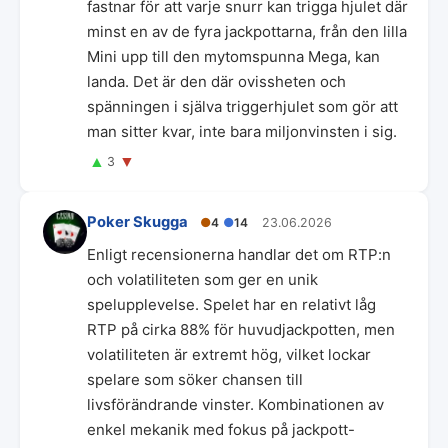
fastnar för att varje snurr kan trigga hjulet där
minst en av de fyra jackpottarna, från den lilla
Mini upp till den mytomspunna Mega, kan
landa. Det är den där ovissheten och
spänningen i själva triggerhjulet som gör att
man sitter kvar, inte bara miljonvinsten i sig.
▲
▼
3
Poker Skugga
●
4
●
14
23.06.2026
Enligt recensionerna handlar det om RTP:n
och volatiliteten som ger en unik
spelupplevelse. Spelet har en relativt låg
RTP på cirka 88% för huvudjackpotten, men
volatiliteten är extremt hög, vilket lockar
spelare som söker chansen till
livsförändrande vinster. Kombinationen av
enkel mekanik med fokus på jackpott-