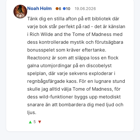
Noah Holm
●
6
●
10
19.06.2026
Tänk dig en stilla afton på ett bibliotek där
varje bok står perfekt på rad - det är känslan
i Rich Wilde and the Tome of Madness med
dess kontrollerade mystik och förutsägbara
bonusspelet som kräver eftertanke.
Reactoonz är som att släppa loss en flock
galna utomjordingar på en discobelyst
spelplan, där varje sekvens exploderar i
regnbågsfärgade kaos. För en lugnare stund
skulle jag alltid välja Tome of Madness, för
dess wild-funktioner byggs upp metodiskt
snarare än att bombardera dig med ljud och
ljus.
▲
▼
5