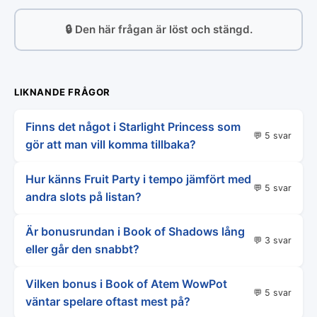
🔒 Den här frågan är löst och stängd.
LIKNANDE FRÅGOR
Finns det något i Starlight Princess som
💬 5 svar
gör att man vill komma tillbaka?
Hur känns Fruit Party i tempo jämfört med
💬 5 svar
andra slots på listan?
Är bonusrundan i Book of Shadows lång
💬 3 svar
eller går den snabbt?
Vilken bonus i Book of Atem WowPot
💬 5 svar
väntar spelare oftast mest på?