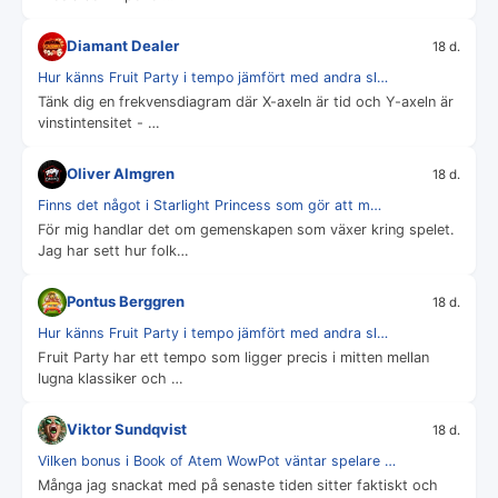
Diamant Dealer
18 d.
Hur känns Fruit Party i tempo jämfört med andra sl…
Tänk dig en frekvensdiagram där X-axeln är tid och Y-axeln är
vinstintensitet - …
Oliver Almgren
18 d.
Finns det något i Starlight Princess som gör att m…
För mig handlar det om gemenskapen som växer kring spelet.
Jag har sett hur folk…
Pontus Berggren
18 d.
Hur känns Fruit Party i tempo jämfört med andra sl…
Fruit Party har ett tempo som ligger precis i mitten mellan
lugna klassiker och …
Viktor Sundqvist
18 d.
Vilken bonus i Book of Atem WowPot väntar spelare …
Många jag snackat med på senaste tiden sitter faktiskt och