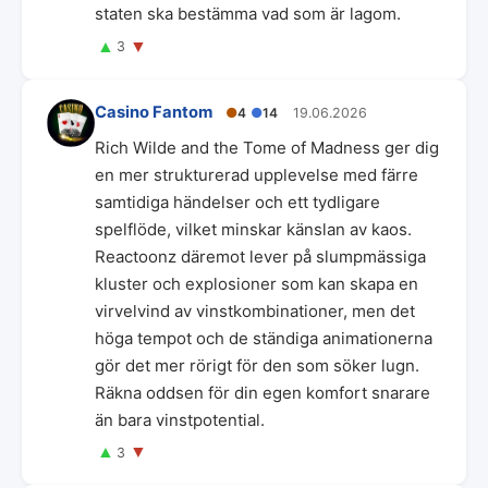
staten ska bestämma vad som är lagom.
▲
▼
3
Casino Fantom
●
4
●
14
19.06.2026
Rich Wilde and the Tome of Madness ger dig
en mer strukturerad upplevelse med färre
samtidiga händelser och ett tydligare
spelflöde, vilket minskar känslan av kaos.
Reactoonz däremot lever på slumpmässiga
kluster och explosioner som kan skapa en
virvelvind av vinstkombinationer, men det
höga tempot och de ständiga animationerna
gör det mer rörigt för den som söker lugn.
Räkna oddsen för din egen komfort snarare
än bara vinstpotential.
▲
▼
3