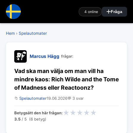
4 online
Fråga
Hem
›
Spelautomater
Marcus Hägg
frågar:
Vad ska man välja om man vill ha
mindre kaos: Rich Wilde and the Tome
of Madness eller Reactoonz?
📁
Spelautomater
19.06.2026
💬 3 svar
★
★
★
★
★
Betygsätt den här frågan:
3.5
/ 5 (6 betyg)