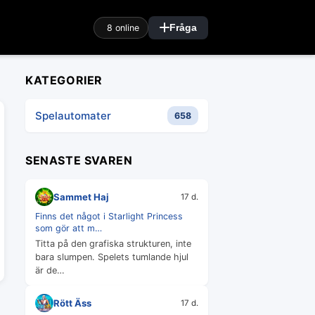
8 online
Fråga
KATEGORIER
Spelautomater
658
SENASTE SVAREN
Sammet Haj
17 d.
Finns det något i Starlight Princess
som gör att m…
Titta på den grafiska strukturen, inte
bara slumpen. Spelets tumlande hjul
är de…
Rött Äss
17 d.