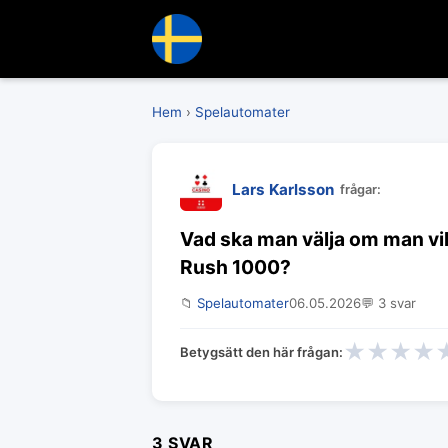
Hem
›
Spelautomater
Lars Karlsson
frågar:
Vad ska man välja om man vil
Rush 1000?
📁
Spelautomater
06.05.2026
💬 3 svar
★
★
★
★
Betygsätt den här frågan:
3 SVAR