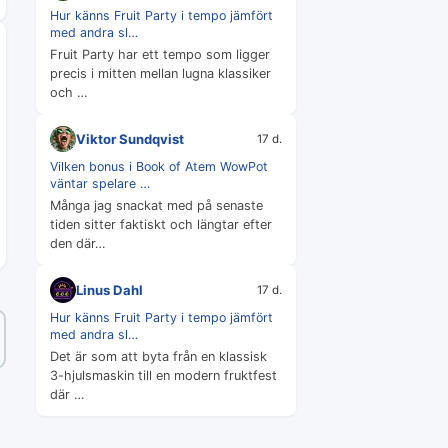
Hur känns Fruit Party i tempo jämfört
med andra sl…
Fruit Party har ett tempo som ligger
precis i mitten mellan lugna klassiker
och …
Viktor Sundqvist
17 d.
Vilken bonus i Book of Atem WowPot
väntar spelare …
Många jag snackat med på senaste
tiden sitter faktiskt och längtar efter
den där…
Linus Dahl
17 d.
Hur känns Fruit Party i tempo jämfört
med andra sl…
Det är som att byta från en klassisk
3-hjulsmaskin till en modern fruktfest
där …