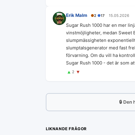
Erik Malm
●
2
●
17
15.05.2026
Sugar Rush 1000 har en mer linj
vinstmöjligheter, medan Sweet B
slumpmässigheten exponentiellt.
slumptalsgenerator med fast frek
förvarning. Om du vill ha kontro
Sugar Rush 1000 - det är som att s
▲
▼
2
🔒 Den 
LIKNANDE FRÅGOR