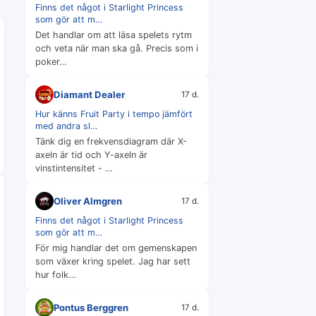
Finns det något i Starlight Princess
som gör att m…
Det handlar om att läsa spelets rytm
och veta när man ska gå. Precis som i
poker…
Diamant Dealer
17 d.
Hur känns Fruit Party i tempo jämfört
med andra sl…
Tänk dig en frekvensdiagram där X-
axeln är tid och Y-axeln är
vinstintensitet - …
Oliver Almgren
17 d.
Finns det något i Starlight Princess
som gör att m…
För mig handlar det om gemenskapen
som växer kring spelet. Jag har sett
hur folk…
Pontus Berggren
17 d.