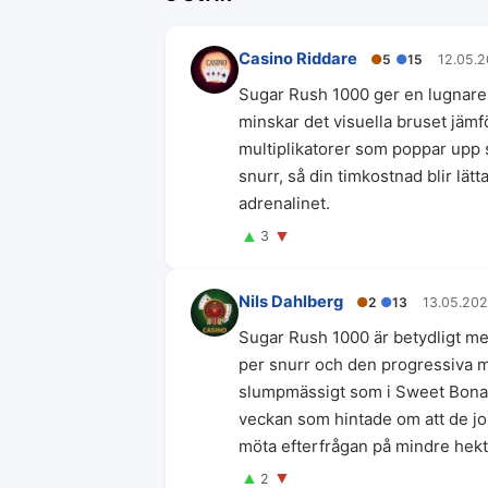
Casino Riddare
●
5
●
15
12.05.
Sugar Rush 1000 ger en lugnare 
minskar det visuella bruset jäm
multiplikatorer som poppar upp 
snurr, så din timkostnad blir lät
adrenalinet.
▲
▼
3
Nils Dahlberg
●
2
●
13
13.05.20
Sugar Rush 1000 är betydligt me
per snurr och den progressiva mu
slumpmässigt som i Sweet Bona
veckan som hintade om att de jo
möta efterfrågan på mindre hektis
▲
▼
2