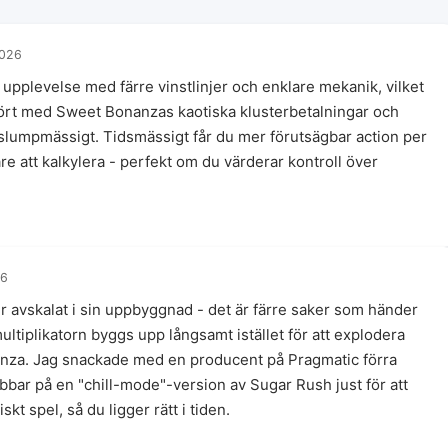
2026
upplevelse med färre vinstlinjer och enklare mekanik, vilket
fört med Sweet Bonanzas kaotiska klusterbetalningar och
slumpmässigt. Tidsmässigt får du mer förutsägbar action per
tare att kalkylera - perfekt om du värderar kontroll över
26
r avskalat i sin uppbyggnad - det är färre saker som händer
ltiplikatorn byggs upp långsamt istället för att explodera
nza. Jag snackade med en producent på Pragmatic förra
bbar på en "chill-mode"-version av Sugar Rush just för att
kt spel, så du ligger rätt i tiden.