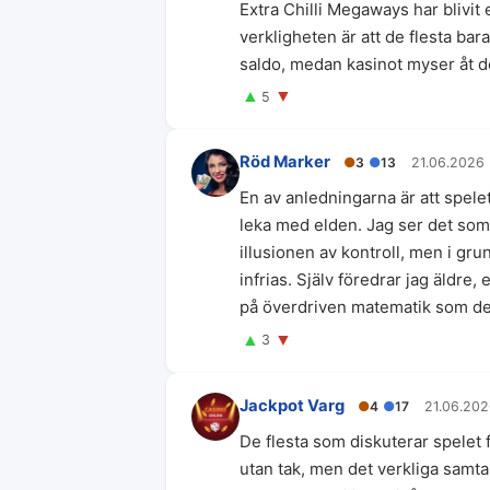
Extra Chilli Megaways har blivit
verkligheten är att de flesta bara
saldo, medan kasinot myser åt 
▲
▼
5
Röd Marker
●
3
●
13
21.06.2026
En av anledningarna är att spelets
leka med elden. Jag ser det so
illusionen av kontroll, men i gru
infrias. Själv föredrar jag äldre
på överdriven matematik som de
▲
▼
3
Jackpot Varg
●
4
●
17
21.06.20
De flesta som diskuterar spelet
utan tak, men det verkliga sam