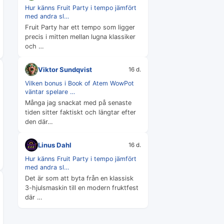
Hur känns Fruit Party i tempo jämfört
med andra sl…
Fruit Party har ett tempo som ligger
precis i mitten mellan lugna klassiker
och …
Viktor Sundqvist
16 d.
Vilken bonus i Book of Atem WowPot
väntar spelare …
Många jag snackat med på senaste
tiden sitter faktiskt och längtar efter
den där…
Linus Dahl
16 d.
Hur känns Fruit Party i tempo jämfört
med andra sl…
Det är som att byta från en klassisk
3-hjulsmaskin till en modern fruktfest
där …