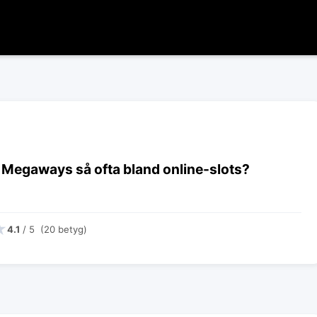
li Megaways så ofta bland online-slots?
★
4.1
/ 5 (20 betyg)