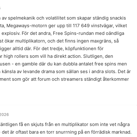
6
 av spelmekanik och volatilitet som skapar ständig snackis
sta, Megaways-motorn ger upp till 117 649 vinstvägar, vilket
h explosiv. För det andra, Free Spins-rundan med oändliga
st ökar multiplikatorn, och det finns ingen maxgräns, så
ger alltid där. För det tredje, köpfunktionen för
high rollers som vill ha direkt action. Slutligen, den
nusen - en gamble där du kan dubbla antalet free spins men
 en känsla av levande drama som sällan ses i andra slots. Det är
ement som gör att forum och streamers ständigt återkommer
.2026
 äntligen få en skjuts från en multiplikator som inte vet några
- det är oftast bara en torr snurrning på en förrädisk marknad.