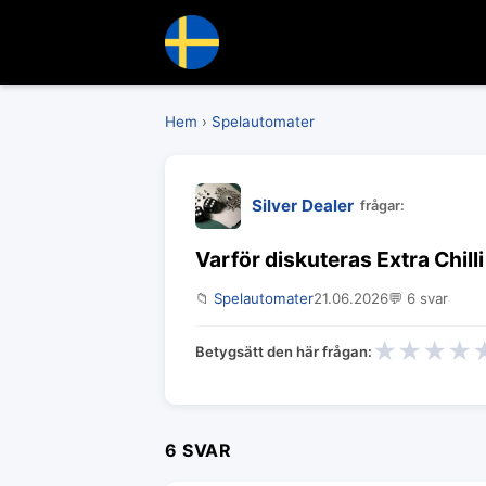
Hem
›
Spelautomater
Silver Dealer
frågar:
Varför diskuteras Extra Chil
📁
Spelautomater
21.06.2026
💬 6 svar
★
★
★
★
Betygsätt den här frågan:
6 SVAR