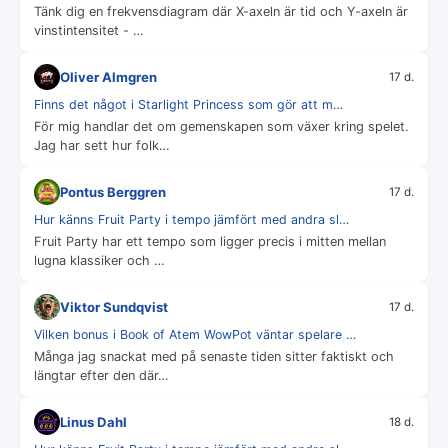
Tänk dig en frekvensdiagram där X-axeln är tid och Y-axeln är
vinstintensitet - …
Oliver Almgren
17 d.
Finns det något i Starlight Princess som gör att m…
För mig handlar det om gemenskapen som växer kring spelet.
Jag har sett hur folk…
Pontus Berggren
17 d.
Hur känns Fruit Party i tempo jämfört med andra sl…
Fruit Party har ett tempo som ligger precis i mitten mellan
lugna klassiker och …
Viktor Sundqvist
17 d.
Vilken bonus i Book of Atem WowPot väntar spelare …
Många jag snackat med på senaste tiden sitter faktiskt och
längtar efter den där…
Linus Dahl
18 d.