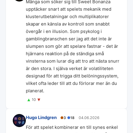
Många som söker sig till Sweet Bonanza
upptäcker snart att spelets mekanik med
klusterutbetalningar och multiplikatorer
skapar en känsla av kontroll som snabbt
övergår i en illusion. Som psykolog i
gamblingbranschen ser jag att det inte är
slumpen som gör att spelare fastnar - det är
hjärnans reaktion på de ständiga små
vinsterna som lurar dig att tro att nästa snurr
är den stora. I själva verket är volatiliteten
designad för att trigga ditt belöningssystem,
vilket ofta leder till att du förlorar mer än du
planerat.
▲
▼
10
Hugo Lindgren
●
3
●
18
04.06.2026
För att spelet kombinerar en till synes enkel