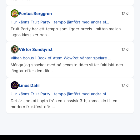
Pontus Berggren
17 d.
Hur känns Fruit Party i tempo jämfört med andra sl…
Fruit Party har ett tempo som ligger precis i mitten mellan
lugna klassiker och …
Viktor Sundqvist
17 d.
Vilken bonus i Book of Atem WowPot väntar spelare …
Många jag snackat med på senaste tiden sitter faktiskt och
längtar efter den där…
Linus Dahl
17 d.
Hur känns Fruit Party i tempo jämfört med andra sl…
Det är som att byta från en klassisk 3-hjulsmaskin till en
modern fruktfest där …