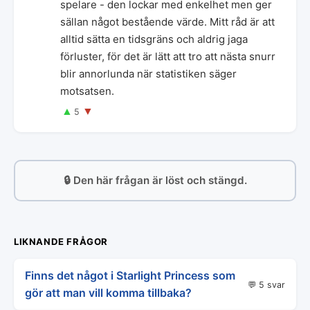
spelare - den lockar med enkelhet men ger
sällan något bestående värde. Mitt råd är att
alltid sätta en tidsgräns och aldrig jaga
förluster, för det är lätt att tro att nästa snurr
blir annorlunda när statistiken säger
motsatsen.
▲
▼
5
🔒 Den här frågan är löst och stängd.
LIKNANDE FRÅGOR
Finns det något i Starlight Princess som
💬 5 svar
gör att man vill komma tillbaka?