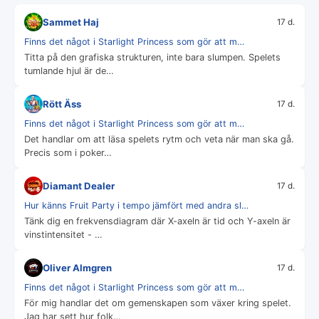
Sammet Haj
17 d.
Finns det något i Starlight Princess som gör att m…
Titta på den grafiska strukturen, inte bara slumpen. Spelets
tumlande hjul är de…
Rött Äss
17 d.
Finns det något i Starlight Princess som gör att m…
Det handlar om att läsa spelets rytm och veta när man ska gå.
Precis som i poker…
Diamant Dealer
17 d.
Hur känns Fruit Party i tempo jämfört med andra sl…
Tänk dig en frekvensdiagram där X-axeln är tid och Y-axeln är
vinstintensitet - …
Oliver Almgren
17 d.
Finns det något i Starlight Princess som gör att m…
För mig handlar det om gemenskapen som växer kring spelet.
Jag har sett hur folk…