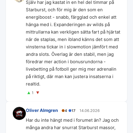
Själv har jag kastat in en hel del timmar på
Starburst, och för mig är den som en
energiboost - snabb, färgglad och enkel att
hänga med i. Expanderingen av wilds på
mittrullarna kan verkligen sätta fart på hjärtat
när de staplas, men ibland känns det som att
vinsterna tickar in i slowmotion jämfört med
andra slots. Överlag är den stabil, men jag
föredrar mer action i bonusrundorna -
livebetting på fotboll ger mig mer adrenalin
på riktigt, där man kan justera insatserna i
realtid.
▲
▼
1
Oliver Almgren
●
4
●
17
14.06.2026
Har du inte hängt med i forumet än? Jag och
många andra har snurrat Starburst massor,