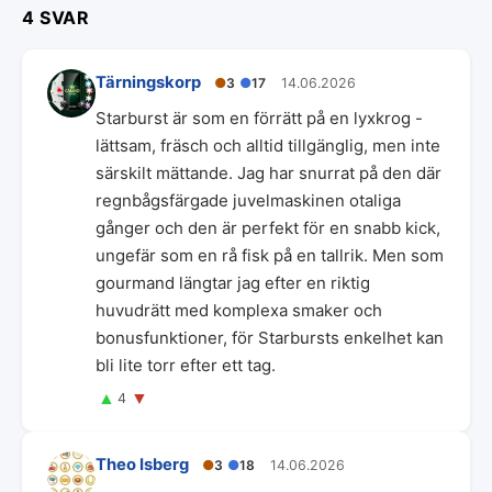
4 SVAR
Tärningskorp
●
3
●
17
14.06.2026
Starburst är som en förrätt på en lyxkrog -
lättsam, fräsch och alltid tillgänglig, men inte
särskilt mättande. Jag har snurrat på den där
regnbågsfärgade juvelmaskinen otaliga
gånger och den är perfekt för en snabb kick,
ungefär som en rå fisk på en tallrik. Men som
gourmand längtar jag efter en riktig
huvudrätt med komplexa smaker och
bonusfunktioner, för Starbursts enkelhet kan
bli lite torr efter ett tag.
▲
▼
4
Theo Isberg
●
3
●
18
14.06.2026