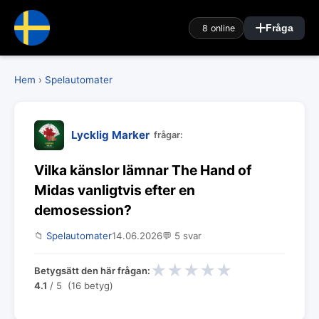
8 online
Fråga
Hem
›
Spelautomater
Lycklig Marker
frågar:
Vilka känslor lämnar The Hand of
Midas vanligtvis efter en
demosession?
📁
Spelautomater
14.06.2026
💬 5 svar
★
★
★
★
★
Betygsätt den här frågan:
4.1
/ 5 (16 betyg)