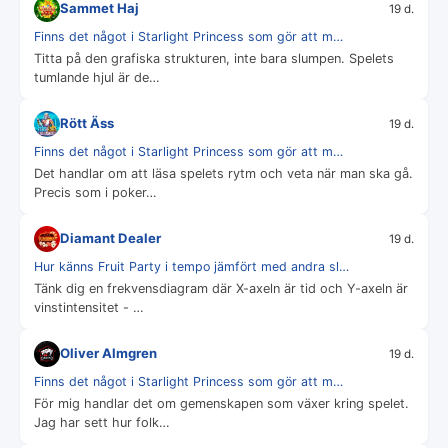
Sammet Haj
19 d.
Finns det något i Starlight Princess som gör att m…
Titta på den grafiska strukturen, inte bara slumpen. Spelets
tumlande hjul är de…
Rött Äss
19 d.
Finns det något i Starlight Princess som gör att m…
Det handlar om att läsa spelets rytm och veta när man ska gå.
Precis som i poker…
Diamant Dealer
19 d.
Hur känns Fruit Party i tempo jämfört med andra sl…
Tänk dig en frekvensdiagram där X-axeln är tid och Y-axeln är
vinstintensitet - …
Oliver Almgren
19 d.
Finns det något i Starlight Princess som gör att m…
För mig handlar det om gemenskapen som växer kring spelet.
Jag har sett hur folk…