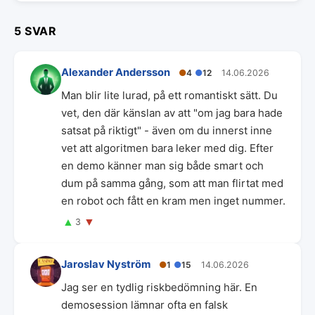
5 SVAR
Alexander Andersson
●
4
●
12
14.06.2026
Man blir lite lurad, på ett romantiskt sätt. Du
vet, den där känslan av att "om jag bara hade
satsat på riktigt" - även om du innerst inne
vet att algoritmen bara leker med dig. Efter
en demo känner man sig både smart och
dum på samma gång, som att man flirtat med
en robot och fått en kram men inget nummer.
▲
▼
3
Jaroslav Nyström
●
1
●
15
14.06.2026
Jag ser en tydlig riskbedömning här. En
demosession lämnar ofta en falsk