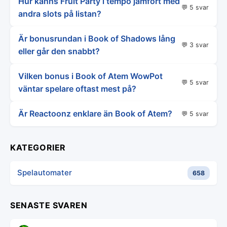
Hur känns Fruit Party i tempo jämfört med
💬 5 svar
andra slots på listan?
Är bonusrundan i Book of Shadows lång
💬 3 svar
eller går den snabbt?
Vilken bonus i Book of Atem WowPot
💬 5 svar
väntar spelare oftast mest på?
Är Reactoonz enklare än Book of Atem?
💬 5 svar
KATEGORIER
Spelautomater
658
SENASTE SVAREN