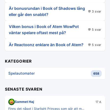
Är bonusrundan i Book of Shadows lång
💬 3 svar
eller går den snabbt?
Vilken bonus i Book of Atem WowPot
💬 5 svar
väntar spelare oftast mest på?
Är Reactoonz enklare än Book of Atem?
💬 5 svar
KATEGORIER
Spelautomater
658
SENASTE SVAREN
Sammet Haj
17 d.
Finns det något i Starlight Princess som gör att m…