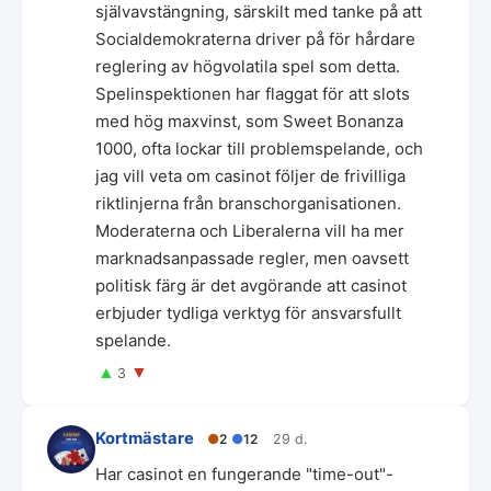
självavstängning, särskilt med tanke på att
Socialdemokraterna driver på för hårdare
reglering av högvolatila spel som detta.
Spelinspektionen har flaggat för att slots
med hög maxvinst, som Sweet Bonanza
1000, ofta lockar till problemspelande, och
jag vill veta om casinot följer de frivilliga
riktlinjerna från branschorganisationen.
Moderaterna och Liberalerna vill ha mer
marknadsanpassade regler, men oavsett
politisk färg är det avgörande att casinot
erbjuder tydliga verktyg för ansvarsfullt
spelande.
▲
▼
3
Kortmästare
●
2
●
12
29 d.
Har casinot en fungerande "time-out"-