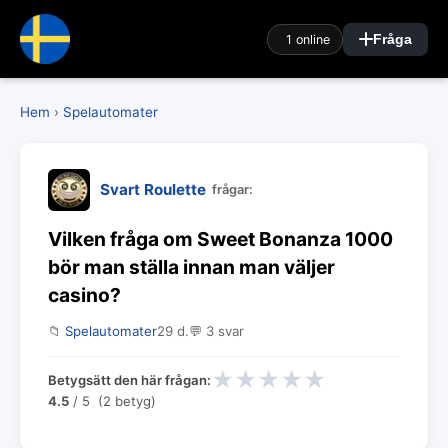
1 online
Fråga
Hem
›
Spelautomater
Svart Roulette
frågar:
Vilken fråga om Sweet Bonanza 1000
bör man ställa innan man väljer
casino?
📁
Spelautomater
29 d.
💬 3 svar
★
★
★
★
★
Betygsätt den här frågan:
4.5
/ 5 (2 betyg)