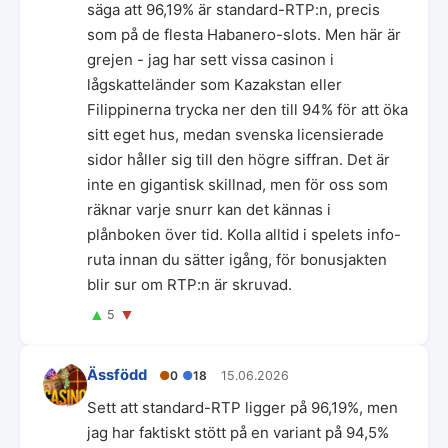
säga att 96,19% är standard-RTP:n, precis
som på de flesta Habanero-slots. Men här är
grejen - jag har sett vissa casinon i
lågskatteländer som Kazakstan eller
Filippinerna trycka ner den till 94% för att öka
sitt eget hus, medan svenska licensierade
sidor håller sig till den högre siffran. Det är
inte en gigantisk skillnad, men för oss som
räknar varje snurr kan det kännas i
plånboken över tid. Kolla alltid i spelets info-
ruta innan du sätter igång, för bonusjakten
blir sur om RTP:n är skruvad.
▲
▼
5
Ässfödd
●
0
●
18
15.06.2026
Sett att standard-RTP ligger på 96,19%, men
jag har faktiskt stött på en variant på 94,5%