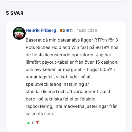
5 SVAR
Henrik Friberg
●
2
●
11
15.06.2026
Baserat på min dataanalys ligger RTP:n för 3
Pots Riches Hold and Win fast på 96,19% hos
de flesta licensierade operatörer. Jag har
jämfört payout-tabeller från över 15 casinon,
och avvikelsen är marginell - högst 0,05% i
undantagsfall, vilket tyder på att
spelutvecklarens inställning är
standardiserad och att variationer främst
beror på tekniska fel eller felaktig
rapportering, inte medvetna justeringar från
casinots sida.
▲
▼
8