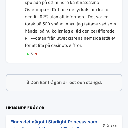
spelade på ett mindre känt nätcasino i
Östeuropa - där hade de lyckats mixtra ner
den till 92% utan att informera. Det var en
torsk på 500 spänn innan jag fattade vad som
hände, så nu kollar jag alltid den certifierade
RTP-datan från utvecklarens hemsida istället
för att lita på casinots siffror.
▲
▼
5
🔒 Den här frågan är löst och stängd.
LIKNANDE FRÅGOR
Finns det något i Starlight Princess som
💬 5 svar