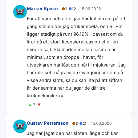
Marker Spöke
●
2
●
12
15.06.2026
För att vara helt ärlig, jag har kollat runt på ett
gäng ställen där jag brukar spela, och RTP:n
ligger stadigt på runt 96,19% - oavsett om du
lirar på ett stort licensierat casino eller en
mindre sajt. Skillnaden mellan casinon är
minimal, som en droppe i havet, för
utvecklaren har låst den hårt i mjukvaran. Jag
har inte sett några vilda svängningar som på
vissa andra slots, så du kan lita på att siffran
är densamma när du jagar de där tre
krukmekanikerna.
▲
▼
7
Gustav Pettersson
●
3
●
21
15.06.2026
Jag har jagat den här sloten länge och kan