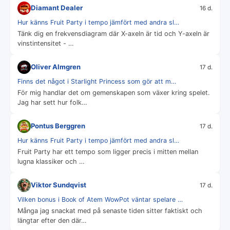
Diamant Dealer
16 d.
Hur känns Fruit Party i tempo jämfört med andra sl…
Tänk dig en frekvensdiagram där X-axeln är tid och Y-axeln är
vinstintensitet - …
Oliver Almgren
17 d.
Finns det något i Starlight Princess som gör att m…
För mig handlar det om gemenskapen som växer kring spelet.
Jag har sett hur folk…
Pontus Berggren
17 d.
Hur känns Fruit Party i tempo jämfört med andra sl…
Fruit Party har ett tempo som ligger precis i mitten mellan
lugna klassiker och …
Viktor Sundqvist
17 d.
Vilken bonus i Book of Atem WowPot väntar spelare …
Många jag snackat med på senaste tiden sitter faktiskt och
längtar efter den där…