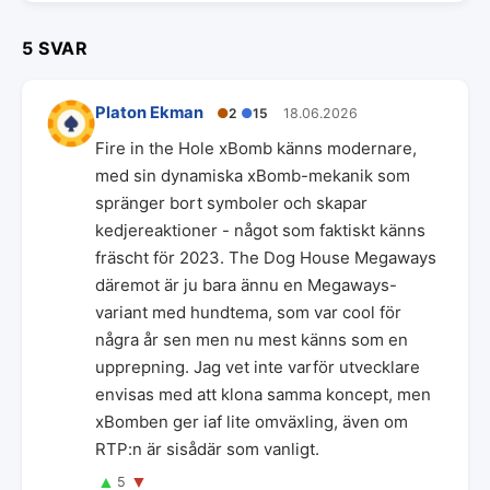
5 SVAR
Platon Ekman
●
2
●
15
18.06.2026
Fire in the Hole xBomb känns modernare,
med sin dynamiska xBomb-mekanik som
spränger bort symboler och skapar
kedjereaktioner - något som faktiskt känns
fräscht för 2023. The Dog House Megaways
däremot är ju bara ännu en Megaways-
variant med hundtema, som var cool för
några år sen men nu mest känns som en
upprepning. Jag vet inte varför utvecklare
envisas med att klona samma koncept, men
xBomben ger iaf lite omväxling, även om
RTP:n är sisådär som vanligt.
▲
▼
5