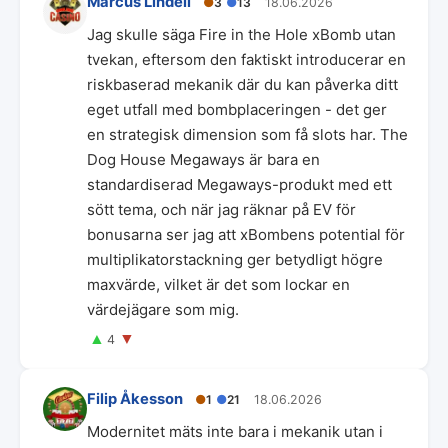
Marcus Lindell
●
3
●
13
18.06.2026
Jag skulle säga Fire in the Hole xBomb utan
tvekan, eftersom den faktiskt introducerar en
riskbaserad mekanik där du kan påverka ditt
eget utfall med bombplaceringen - det ger
en strategisk dimension som få slots har. The
Dog House Megaways är bara en
standardiserad Megaways-produkt med ett
sött tema, och när jag räknar på EV för
bonusarna ser jag att xBombens potential för
multiplikatorstackning ger betydligt högre
maxvärde, vilket är det som lockar en
värdejägare som mig.
▲
▼
4
Filip Åkesson
●
1
●
21
18.06.2026
Modernitet mäts inte bara i mekanik utan i