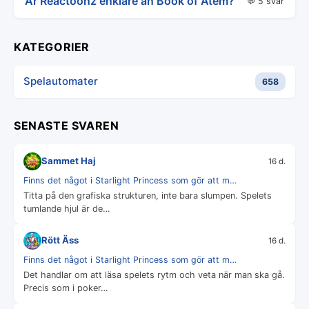
Är Reactoonz enklare än Book of Atem?
💬 5 svar
KATEGORIER
Spelautomater
658
SENASTE SVAREN
Sammet Haj
16 d.
Finns det något i Starlight Princess som gör att m…
Titta på den grafiska strukturen, inte bara slumpen. Spelets
tumlande hjul är de…
Rött Äss
16 d.
Finns det något i Starlight Princess som gör att m…
Det handlar om att läsa spelets rytm och veta när man ska gå.
Precis som i poker…