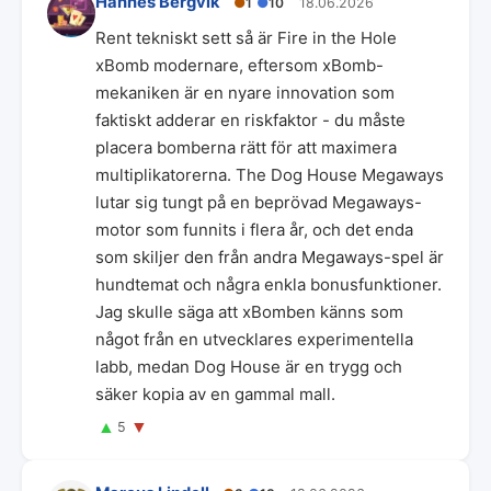
Hannes Bergvik
●
1
●
10
18.06.2026
Rent tekniskt sett så är Fire in the Hole
xBomb modernare, eftersom xBomb-
mekaniken är en nyare innovation som
faktiskt adderar en riskfaktor - du måste
placera bomberna rätt för att maximera
multiplikatorerna. The Dog House Megaways
lutar sig tungt på en beprövad Megaways-
motor som funnits i flera år, och det enda
som skiljer den från andra Megaways-spel är
hundtemat och några enkla bonusfunktioner.
Jag skulle säga att xBomben känns som
något från en utvecklares experimentella
labb, medan Dog House är en trygg och
säker kopia av en gammal mall.
▲
▼
5