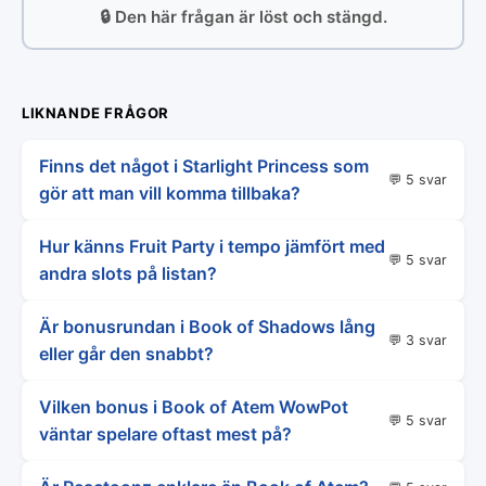
🔒 Den här frågan är löst och stängd.
LIKNANDE FRÅGOR
Finns det något i Starlight Princess som
💬 5 svar
gör att man vill komma tillbaka?
Hur känns Fruit Party i tempo jämfört med
💬 5 svar
andra slots på listan?
Är bonusrundan i Book of Shadows lång
💬 3 svar
eller går den snabbt?
Vilken bonus i Book of Atem WowPot
💬 5 svar
väntar spelare oftast mest på?