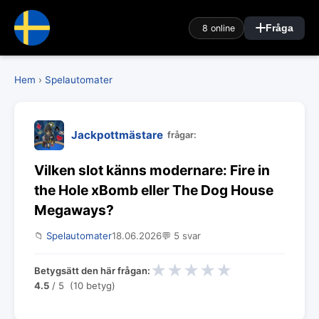
8 online
Fråga
Hem
›
Spelautomater
Jackpottmästare
frågar:
Vilken slot känns modernare: Fire in
the Hole xBomb eller The Dog House
Megaways?
📁
Spelautomater
18.06.2026
💬 5 svar
★
★
★
★
★
Betygsätt den här frågan:
4.5
/ 5 (10 betyg)