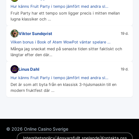
Hur känns Fruit Party i tempo jämfört med andra sl…
Fruit Party har ett tempo som ligger precis i mitten mellan
lugna klassiker och …
Viktor Sundqvist
19 d.
Vilken bonus i Book of Atem WowPot väntar spelare …
Många jag snackat med på senaste tiden sitter faktiskt och
längtar efter den där…
Linus Dahl
19 d.
Hur känns Fruit Party i tempo jämfört med andra sl…
Det är som att byta från en klassisk 3-hjulsmaskin till en
modern fruktfest där …
© 2026 Online Casino Sverige
|
|
Integritetspolicy
Ansvarsfullt spelande
Kontakta oss