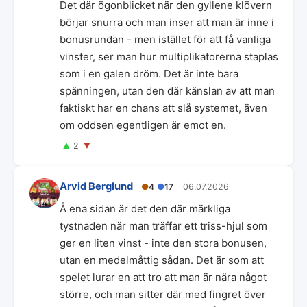
Det där ögonblicket när den gyllene klövern
börjar snurra och man inser att man är inne i
bonusrundan - men istället för att få vanliga
vinster, ser man hur multiplikatorerna staplas
som i en galen dröm. Det är inte bara
spänningen, utan den där känslan av att man
faktiskt har en chans att slå systemet, även
om oddsen egentligen är emot en.
▲
▼
2
Arvid Berglund
●
4
●
17
06.07.2026
Å ena sidan är det den där märkliga
tystnaden när man träffar ett triss-hjul som
ger en liten vinst - inte den stora bonusen,
utan en medelmåttig sådan. Det är som att
spelet lurar en att tro att man är nära något
större, och man sitter där med fingret över