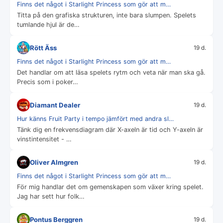
Finns det något i Starlight Princess som gör att m…
Titta på den grafiska strukturen, inte bara slumpen. Spelets
tumlande hjul är de…
Rött Äss
19 d.
Finns det något i Starlight Princess som gör att m…
Det handlar om att läsa spelets rytm och veta när man ska gå.
Precis som i poker…
Diamant Dealer
19 d.
Hur känns Fruit Party i tempo jämfört med andra sl…
Tänk dig en frekvensdiagram där X-axeln är tid och Y-axeln är
vinstintensitet - …
Oliver Almgren
19 d.
Finns det något i Starlight Princess som gör att m…
För mig handlar det om gemenskapen som växer kring spelet.
Jag har sett hur folk…
Pontus Berggren
19 d.