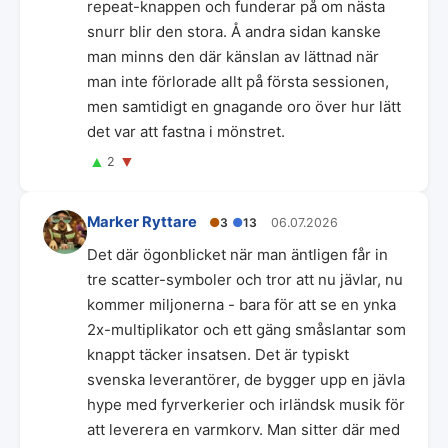
repeat-knappen och funderar på om nästa
snurr blir den stora. Å andra sidan kanske
man minns den där känslan av lättnad när
man inte förlorade allt på första sessionen,
men samtidigt en gnagande oro över hur lätt
det var att fastna i mönstret.
▲
▼
2
Marker Ryttare
●
3
●
13
06.07.2026
Det där ögonblicket när man äntligen får in
tre scatter-symboler och tror att nu jävlar, nu
kommer miljonerna - bara för att se en ynka
2x-multiplikator och ett gäng småslantar som
knappt täcker insatsen. Det är typiskt
svenska leverantörer, de bygger upp en jävla
hype med fyrverkerier och irländsk musik för
att leverera en varmkorv. Man sitter där med