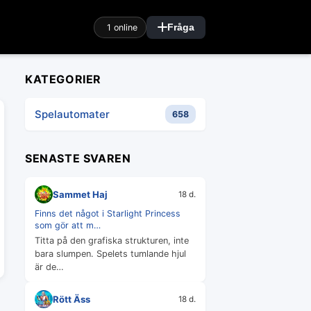
1 online
Fråga
KATEGORIER
Spelautomater
658
SENASTE SVAREN
Sammet Haj
18 d.
Finns det något i Starlight Princess
som gör att m…
Titta på den grafiska strukturen, inte
bara slumpen. Spelets tumlande hjul
är de…
Rött Äss
18 d.