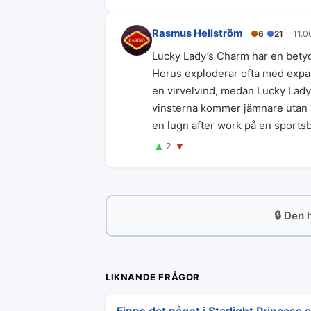
Rasmus Hellström
●
6
●
21
11.0
Lucky Lady’s Charm har en betyd
Horus exploderar ofta med expa
en virvelvind, medan Lucky Lady’
vinsterna kommer jämnare utan a
en lugn after work på en sportsb
▲
▼
2
🔒 Den 
LIKNANDE FRÅGOR
Finns det något i Starlight Princess 