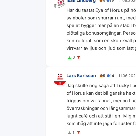
Isak Lindberg
●
4
●
19
11.06.202
Har du testat Eye of Horus på hö
symboler som snurrar runt, medan
spelet bygger mer på en stabil b
plötsliga bonusomgångar. Perso
kontrollerat, som en skön kväll 
virrvarr av ljus och ljud som lätt
▲
▼
3
Lars Karlsson
●
5
●
14
11.06.20
Jag skulle nog säga att Lucky La
of Horus kan det bli ganska hek
triggas om vartannat, medan Luc
överraskningar och långsammare t
lugnt café och att stå i en livli
kom ihåg att inte jaga förluster f
▲
▼
1