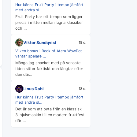
Hur känns Fruit Party i tempo jämfört
med andra sl…
Fruit Party har ett tempo som ligger
precis i mitten mellan lugna klassiker
och …
Viktor Sundqvist
18 d.
Vilken bonus i Book of Atem WowPot
väntar spelare …
Många jag snackat med på senaste
tiden sitter faktiskt och längtar efter
den där…
Linus Dahl
18 d.
Hur känns Fruit Party i tempo jämfört
med andra sl…
Det är som att byta från en klassisk
3-hjulsmaskin till en modern fruktfest
där …