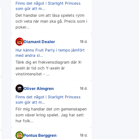
Finns det något i Starlight Princess
som gör att m…
Det handlar om att läsa spelets rytm
och veta när man ska gå. Precis som i
poker…
Diamant Dealer
18 d.
Hur känns Fruit Party i tempo jämfört
med andra sl…
Tänk dig en frekvensdiagram där X-
axeln är tid och Y-axeln är
vinstintensitet - …
Oliver Almgren
18 d.
Finns det något i Starlight Princess
som gör att m…
För mig handlar det om gemenskapen
som växer kring spelet. Jag har sett
hur folk…
Pontus Berggren
18 d.