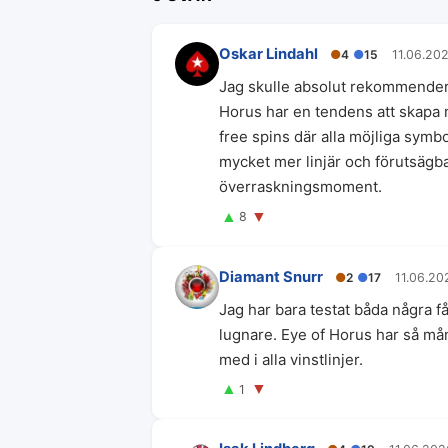
Oskar Lindahl
●
4
●
15
11.06.20
Jag skulle absolut rekommendera
Horus har en tendens att skapa m
free spins där alla möjliga symb
mycket mer linjär och förutsägba
överraskningsmoment.
▲
▼
8
Diamant Snurr
●
2
●
17
11.06.20
Jag har bara testat båda några 
lugnare. Eye of Horus har så må
med i alla vinstlinjer.
▲
▼
1