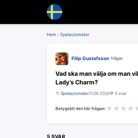
Hem
›
Spelautomater
Filip Gustafsson
frågar:
Vad ska man välja om man vil
Lady’s Charm?
📁
Spelautomater
11.06.2026
💬 5 svar
★
★
★
★
Betygsätt den här frågan:
5 SVAR