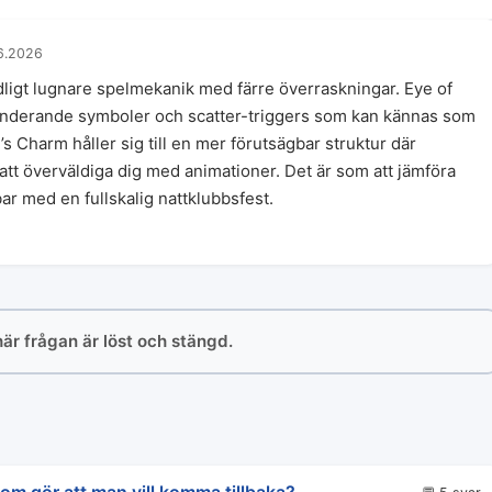
6.2026
ligt lugnare spelmekanik med färre överraskningar. Eye of
nderande symboler och scatter-triggers som kan kännas som
s Charm håller sig till en mer förutsägbar struktur där
tt överväldiga dig med animationer. Det är som att jämföra
ar med en fullskalig nattklubbsfest.
här frågan är löst och stängd.
som gör att man vill komma tillbaka?