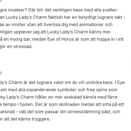
6
gre insatser? Där blir det verkligen kaos med alla scatter-
 Lucky Lady’s Charm faktiskt har en betydligt lugnare takt -
as av vinster utan att överösa dig med animationer och
nligen upplever jag att Lucky Lady’s Charm känns mer
på en mysig bar, medan Eye of Horus är som att hoppa in i ett
 gör en stressad.
26
dy’s Charm är det lugnare valet om du vill undvika kaos. I Eye
tiskt med alla expanderande symboler och free spins som
ky Lady’s Charm håller en mer avskalad känsla med färre
empo i hjulen. Det är som skillnaden mellan att sitta på ett
g marknad - välj det som passar din sinnesstämning bäst, och
ör att det känns tryggare.