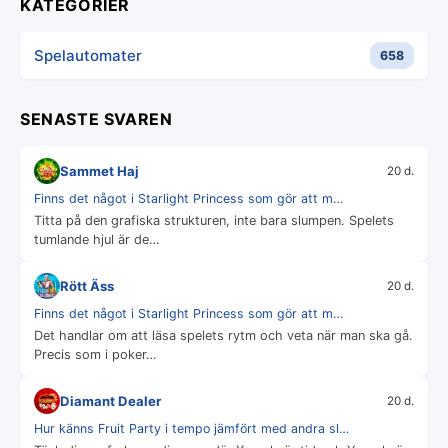
KATEGORIER
Spelautomater
658
SENASTE SVAREN
Sammet Haj
20 d.
Finns det något i Starlight Princess som gör att m…
Titta på den grafiska strukturen, inte bara slumpen. Spelets
tumlande hjul är de…
Rött Äss
20 d.
Finns det något i Starlight Princess som gör att m…
Det handlar om att läsa spelets rytm och veta när man ska gå.
Precis som i poker…
Diamant Dealer
20 d.
Hur känns Fruit Party i tempo jämfört med andra sl…