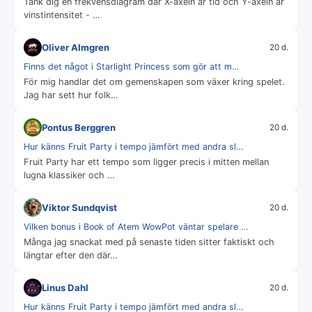
Tänk dig en frekvensdiagram där X-axeln är tid och Y-axeln är
vinstintensitet - …
Oliver Almgren
20 d.
Finns det något i Starlight Princess som gör att m…
För mig handlar det om gemenskapen som växer kring spelet.
Jag har sett hur folk…
Pontus Berggren
20 d.
Hur känns Fruit Party i tempo jämfört med andra sl…
Fruit Party har ett tempo som ligger precis i mitten mellan
lugna klassiker och …
Viktor Sundqvist
20 d.
Vilken bonus i Book of Atem WowPot väntar spelare …
Många jag snackat med på senaste tiden sitter faktiskt och
längtar efter den där…
Linus Dahl
20 d.
Hur känns Fruit Party i tempo jämfört med andra sl…