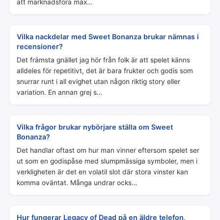
att marknadsföra max…
Vilka nackdelar med Sweet Bonanza brukar nämnas i
recensioner?
Det främsta gnället jag hör från folk är att spelet känns
alldeles för repetitivt, det är bara frukter och godis som
snurrar runt i all evighet utan någon riktig story eller
variation. En annan grej s…
Vilka frågor brukar nybörjare ställa om Sweet
Bonanza?
Det handlar oftast om hur man vinner eftersom spelet ser
ut som en godispåse med slumpmässiga symboler, men i
verkligheten är det en volatil slot där stora vinster kan
komma oväntat. Många undrar ocks…
Hur fungerar Legacy of Dead på en äldre telefon,